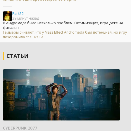
Park52
39 минут назад
В Андромеде было несколько проблем: Оптимизация, игра даже на
финальн...
Геймеры считают, что у Mass Effect Andromeda был потенциал, но игру
похоронила спешка EA
СТАТЬИ
CYBERPUNK 2077