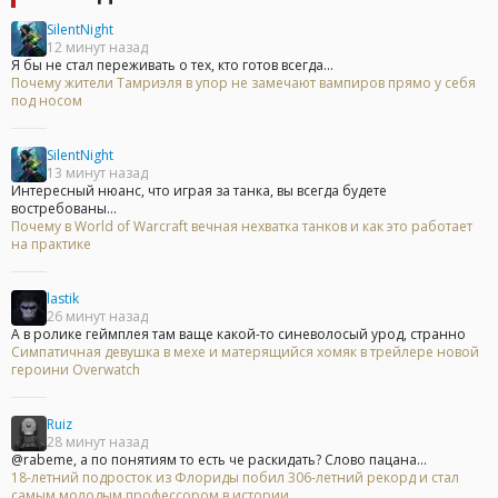
SilentNight
12 минут назад
Я бы не стал переживать о тех, кто готов всегда...
Почему жители Тамриэля в упор не замечают вампиров прямо у себя
под носом
SilentNight
13 минут назад
Интересный нюанс, что играя за танка, вы всегда будете
востребованы...
Почему в World of Warcraft вечная нехватка танков и как это работает
на практике
lastik
26 минут назад
А в ролике геймплея там ваще какой-то синеволосый урод, странно
Симпатичная девушка в мехе и матерящийся хомяк в трейлере новой
героини Overwatch
Ruiz
28 минут назад
@rabeme, а по понятиям то есть че раскидать? Слово пацана...
18-летний подросток из Флориды побил 306-летний рекорд и стал
самым молодым профессором в истории