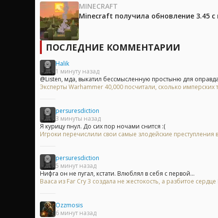
MINECRAFT
Minecraft получила обновление 3.45 
ПОСЛЕДНИЕ КОММЕНТАРИИ
Halik
1 минуту назад
@Listen, мда, выкатил бессмысленную простыню для оправда
Эксперты Warhammer 40,000 посчитали, сколько имперских т
persuresdiction
3 минуты назад
Я курицу пнул. До сих пор ночами снится :(
Игроки перечислили свои самые злодейские преступления в
persuresdiction
5 минут назад
Нифга он не пугал, кстати. Влюблял в себя с первой...
Вааса из Far Cry 3 создала не жестокость, а разбитое сердц
Ozzmosis
6 минут назад