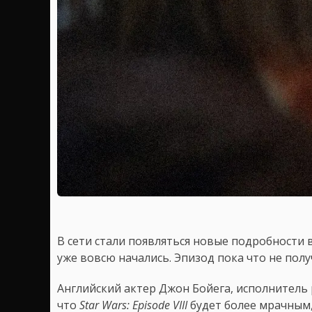
В сети стали появляться новые подробности 
уже вовсю начались. Эпизод пока что не пол
Английский актер Джон Бойега, исполнитель
что
Star Wars: Episode VIII
будет более мрачным, 