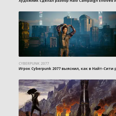
Художник сделал разбор Halo Campaign Evolved 
CYBERPUNK 2077
Игрок Cyberpunk 2077 выяснил, как в Найт-Сити