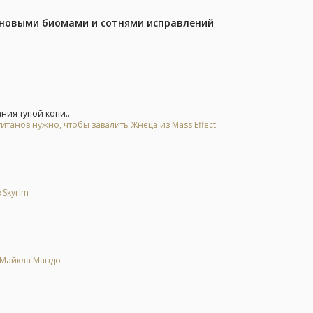
с новыми биомами и сотнями исправлений
ния тупой копи...
итанов нужно, чтобы завалить Жнеца из Mass Effect
 Skyrim
е Майкла Мандо