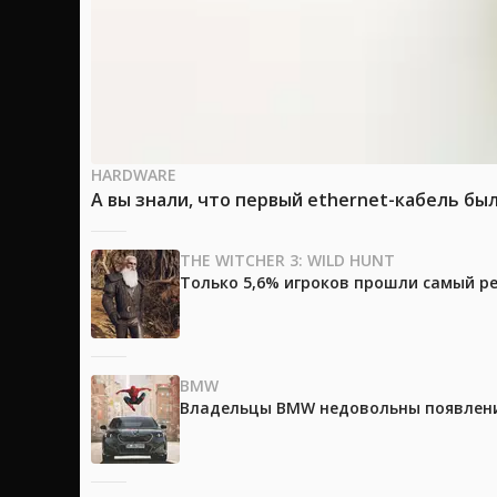
HARDWARE
А вы знали, что первый ethernet-кабель бы
THE WITCHER 3: WILD HUNT
Только 5,6% игроков прошли самый ре
BMW
Владельцы BMW недовольны появление