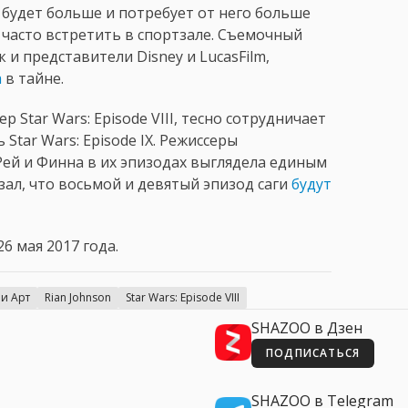
 будет больше и потребует от него больше
 часто встретить в спортзале. Съемочный
к и представители Disney и LucasFilm,
а
в тайне.
р Star Wars: Episode VIII, тесно сотрудничает
Star Wars: Episode IX. Режиссеры
ей и Финна в их эпизодах выглядела единым
зал, что восьмой и девятый эпизод саги
будут
26 мая 2017 года.
и Арт
Rian Johnson
Star Wars: Episode VIII
SHAZOO в Дзен
ПОДПИСАТЬСЯ
SHAZOO в Telegram