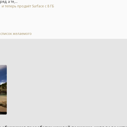
д, а те,...
и теперь продаёт Surface с 8 ГБ
в список желаемого