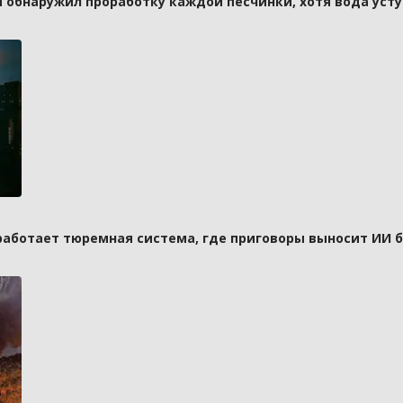
и обнаружил проработку каждой песчинки, хотя вода усту
 работает тюремная система, где приговоры выносит ИИ 