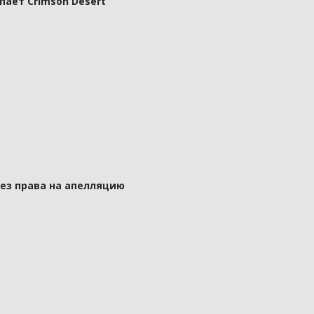
пает Crimson Desert
без права на апелляцию