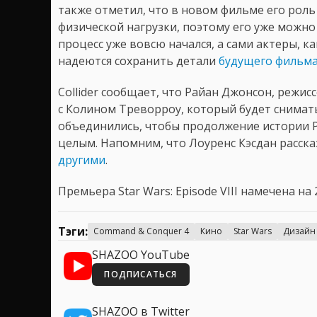
также отметил, что в новом фильме его роль
физической нагрузки, поэтому его уже можно
процесс уже вовсю начался, а сами актеры, ка
надеются сохранить детали
будущего фильм
Collider сообщает, что Райан Джонсон, режиссе
с Колином Треворроу, который будет снимать 
объединились, чтобы продолжение истории Р
целым. Напомним, что Лоуренс Кэсдан расска
другими
.
Премьера Star Wars: Episode VIII намечена на 
Тэги:
Command & Conquer 4
Кино
Star Wars
Дизайн 
SHAZOO YouTube
ПОДПИСАТЬСЯ
SHAZOO в Twitter