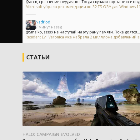
@accn, сравнение неудачное.Тогда скупали карты не все подря
Microsoft убрала рекомендации по 32 ГБ ОЗУ для Windows 11 
NedPod
7 минут назад
@Smalko, ээээх не наступай на эту рану памяти. Пока доятся...
Resident Evil Veronica уже набрала 2 миллиона добавлений 
СТАТЬИ
HALO: CAMPAIGN EVOLVED