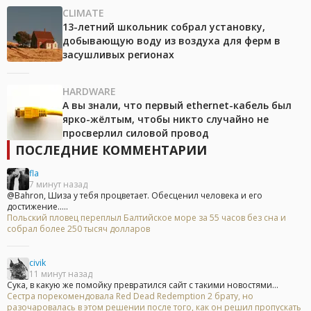
CLIMATE
13-летний школьник собрал установку,
добывающую воду из воздуха для ферм в
засушливых регионах
HARDWARE
А вы знали, что первый ethernet-кабель был
ярко-жёлтым, чтобы никто случайно не
просверлил силовой провод
ПОСЛЕДНИЕ КОММЕНТАРИИ
fla
7 минут назад
@Bahron, Шиза у тебя процветает. Обесценил человека и его
достижение.....
Польский пловец переплыл Балтийское море за 55 часов без сна и
собрал более 250 тысяч долларов
civik
11 минут назад
Сука, в какую же помойку превратился сайт с такими новостями...
Сестра порекомендовала Red Dead Redemption 2 брату, но
разочаровалась в этом решении после того, как он решил пропускать