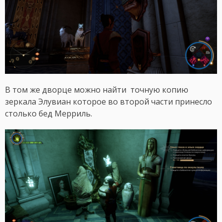
В том же дворце можно найти точную копию
зеркала Элувиан которое во второй части принесло
столько бед Мерриль.