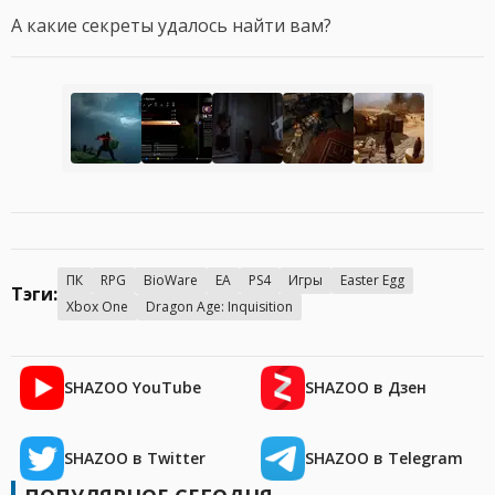
А какие секреты удалось найти вам?
ПК
RPG
BioWare
EA
PS4
Игры
Easter Egg
Тэги:
Xbox One
Dragon Age: Inquisition
SHAZOO YouTube
SHAZOO в Дзен
SHAZOO в Twitter
SHAZOO в Telegram