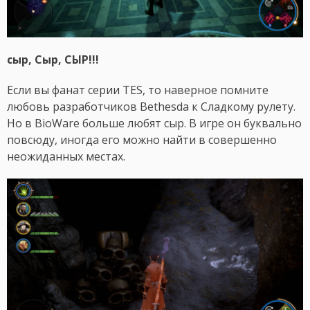
сыр, Сыр, СЫР!!!
Если вы фанат серии TES, то наверное помните
любовь разработчиков Bethesda к Сладкому рулету.
Но в BioWare больше любят сыр. В игре он буквально
повсюду, иногда его можно найти в совершенно
неожиданных местах.