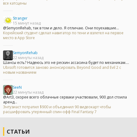
все катсцены
Stranger
15 минут назад
@SemyonRehab, так в том и дело. Я отличаю. Они поуехавшие...
Корейский студент сделал навигатор по тени и взлетел на первое
место в App Store
SemyonRehab
22 минуты назад
Шансы есть? Надеюсь это не рескин ассасина будет по механикам....
Ubisoft готовится заново анонсировать Beyond Good and Evil 2 с
новым названием
SeeN
22 минуты назад
@Art3, скорее всего облачные серваки участвовали, 900 дол стоила
аренд...
Энтузиаст потратил $900 и объединил 90 видеокарт чтобы
расшифровать утерянный спин-офф Final Fantasy 7
СТАТЬИ