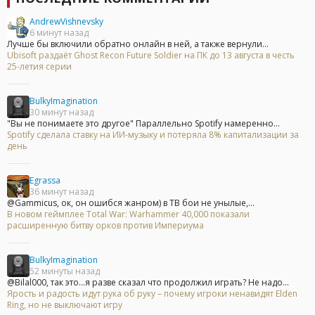
AndrewVishnevsky
6 минут назад
Лучше бы включили обратно онлайн в ней, а также вернули...
Ubisoft раздаёт Ghost Recon Future Soldier на ПК до 13 августа в честь
25-летия серии
BulkyImagination
30 минут назад
"Вы не понимаете это другое" Параллельно Spotify намеренно...
Spotify сделала ставку на ИИ-музыку и потеряла 8% капитализации за
день
Egrassa
36 минут назад
@Gammicus, ок, он ошибся жанром) в ТВ бои не унылые,...
В новом геймплее Total War: Warhammer 40,000 показали
расширенную битву орков против Империума
BulkyImagination
52 минуты назад
@Bilal000, так это...я разве сказал что продолжил играть? Не надо...
Ярость и радость идут рука об руку – почему игроки ненавидят Elden
Ring, но не выключают игру