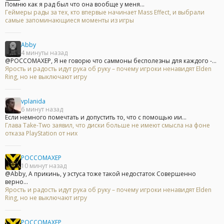
Помню как я рад был что она вообще у меня...
Геймеры рады за тех, кто впервые начинает Mass Effect, и выбрали
самые запоминающиеся моменты из игры
Abby
4 минуты назад
@POCCOMAXEP, Я не говорю что саммоны бесполезны для каждого -...
Ярость и радость идут рука об руку – почему игроки ненавидят Elden
Ring, но не выключают игру
vplanida
6 минут назад
Если немного помечтать и допустить то, что с помощью ии...
Глава Take-Two заявил, что диски больше не имеют смысла на фоне
отказа PlayStation от них
POCCOMAXEP
10 минут назад
@Abby, А прикинь, у эстуса тоже такой недостаток Совершенно
верно...
Ярость и радость идут рука об руку – почему игроки ненавидят Elden
Ring, но не выключают игру
POCCOMAXEP