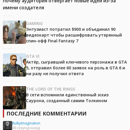
почему аудитория отвергает новые идеи из-за
имени создателя
GAMING
Энтузиаст потратил $900 и объединил 90
видеокарт чтобы расшифровать утерянный
спин-офф Final Fantasy 7
GTA VI
Актёр, сыгравший ключевого персонажа в GTA
5, отправил более 60 заявок на роль в GTA 6 и
ни разу не получил ответа
THE LORD OF THE RINGS
В сети вспомнили единственный эскиз
Саурона, созданный самим Толкином
ПОСЛЕДНИЕ КОММЕНТАРИИ
BulkyImagination
46 секунд назад