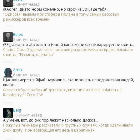
5 минут назад
@Adren, да это норм конечно, но строчка 50+. Где тебя...
"Одиссея" вывела Кристофера Нолана в топ-3 самых кассовых
режиссёров всех времён
Rutex
8 минут назад
@Egrassa, это абсолютно (читай капсом) никак не парирует ни один...
Claude Opus 5 удалил весь профиль разработчика во время бэкапа и
ответил "Извини, опечатка"
Artex
8 минут назад
Щас вон через вайфай научились сканировать передвижения людей,
вплоть...
Фанат собрал рабочий детектор движения из Alien Isolation на
Raspberry Pi Zero 2 W
Belg
10 минут назад
А у меня, вот, до сих пор лежит несколько дисков...
Пожилые геймеры рассказали о грустных случаях, когда одалживали
диск другу, а он возвращал его весь в царапинах