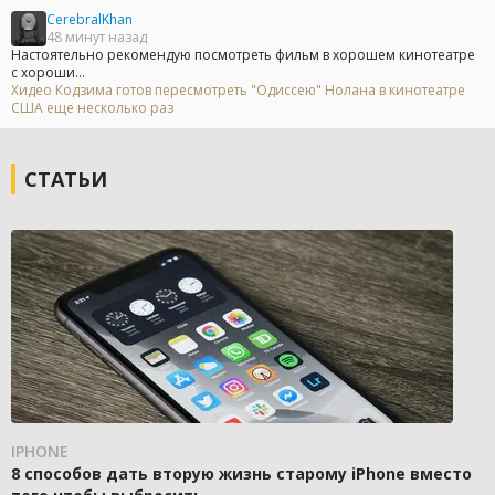
CerebralKhan
48 минут назад
Настоятельно рекомендую посмотреть фильм в хорошем кинотеатре
с хороши...
Хидео Кодзима готов пересмотреть "Одиссею" Нолана в кинотеатре
США еще несколько раз
СТАТЬИ
IPHONE
8 способов дать вторую жизнь старому iPhone вместо