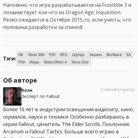
Напомню, что игра разрабатывается на Frostbite 3 и
позаимствует кое-что из Dragon Age: Inquisition.
Релиз ожидается в Октябре 2015-го, если учесть, что
половина разработки за спиной.
ПК
Xbox 360
PS3
RPG
Шутер
Экшен
BioWare
EA
Тэги:
PS4
Игры
Mass Effect 4
Xbox One
Об авторе
Главный редактор
Коэн
Эксперт по Fallout
Более 16 лет в индустрии освещения видеоигр, кино,
сериалов, науки и техники. Особенно разбираюсь в
серии Fallout, ценитель The Elder Scrolls. Поклонник
Arcanum и Fallout Tactics. Больше всего играю в