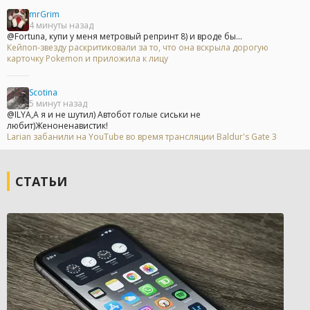
mrGrim
4 минуты назад
@Fortuna, купи у меня метровый репринт 8) и вроде бы...
Кейпоп-звезду раскритиковали за то, что она вскрыла дорогую
карточку Pokemon и приложила к лицу
Scotina
5 минут назад
@ILYA,А я и не шутил) Автобот голые сиськи не
любит)Женоненавистик!
Larian забанили на YouTube во время трансляции Baldur's Gate 3
СТАТЬИ