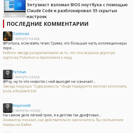
Энтузиаст взломал BIOS ноутбука с помощью
Claude Code и разблокировал 55 скрытых
настроек
ПОСЛЕДНИЕ КОММЕНТАРИИ
Ozzmosis
1 минуту назад
@Fortuna, если взять тезис Грима, что большая часть коллекционеры
пере...
Кейпоп-звезду раскритиковали за то, что она вскрыла дорогую
карточку Pokemon и приложила к лицу
Pe1man
1 минуту назад
@Psy, ну то что новости с ней выходят не означает...
Звезда хоррора "Одержимость" Инди Наварретте мечтает исполнить
роль в Resident Evil
Empirionth
2 минуты назад
На самом деле лёгкий трюк, я в детстве так дрифтовал...
Аниматор показал, как действительно закончилось бы скольжение
Акиры на байке