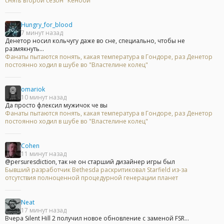
снять второй сезон "Кеноби"
Hungry_for_blood
7 минут назад
Денетор носил кольчугу даже во сне, специально, чтобы не
размякнуть...
Фанаты пытаются понять, какая температура в Гондоре, раз Денетор
постоянно ходил в шубе во "Властелине колец"
omariok
10 минут назад
Да просто флексил мужичок че вы
Фанаты пытаются понять, какая температура в Гондоре, раз Денетор
постоянно ходил в шубе во "Властелине колец"
Cohen
11 минут назад
@persuresdiction, так не он старший дизайнер игры был
Бывший разработчик Bethesda раскритиковал Starfield из-за
отсутствия полноценной процедурной генерации планет
Neat
17 минут назад
Вчера Silent Hill 2 получил новое обновление с заменой FSR...