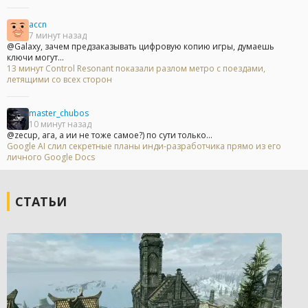
accn
7 минут назад
@Galaxy, зачем предзаказывать цифровую копию игры, думаешь
ключи могут...
13 минут Control Resonant показали разлом метро с поездами,
летящими со всех сторон
master_chubos
10 минут назад
@zecup, ага, а ии не тоже самое?) по сути только...
Google AI слил секретные планы инди-разработчика прямо из его
личного Google Docs
СТАТЬИ