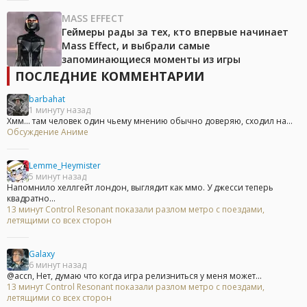
MASS EFFECT
Геймеры рады за тех, кто впервые начинает
Mass Effect, и выбрали самые
запоминающиеся моменты из игры
ПОСЛЕДНИЕ КОММЕНТАРИИ
barbahat
1 минуту назад
Хмм... там человек один чьему мнению обычно доверяю, сходил на...
Обсуждение Аниме
Lemme_Heymister
5 минут назад
Напомнило хеллгейт лондон, выглядит как ммо. У джесси теперь
квадратно...
13 минут Control Resonant показали разлом метро с поездами,
летящими со всех сторон
Galaxy
6 минут назад
@accn, Нет, думаю что когда игра релизниться у меня может...
13 минут Control Resonant показали разлом метро с поездами,
летящими со всех сторон