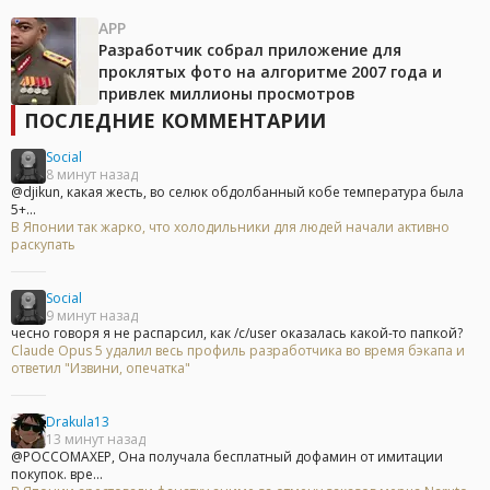
APP
Разработчик собрал приложение для
проклятых фото на алгоритме 2007 года и
привлек миллионы просмотров
ПОСЛЕДНИЕ КОММЕНТАРИИ
Social
8 минут назад
@djikun, какая жесть, во селюк обдолбанный кобе температура была
5+...
В Японии так жарко, что холодильники для людей начали активно
раскупать
Social
9 минут назад
чесно говоря я не распарсил, как /c/user оказалась какой-то папкой?
Claude Opus 5 удалил весь профиль разработчика во время бэкапа и
ответил "Извини, опечатка"
Drakula13
13 минут назад
@POCCOMAXEP, Она получала бесплатный дофамин от имитации
покупок. вре...