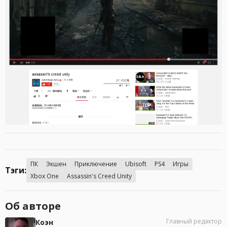
ПК
Экшен
Приключение
Ubisoft
PS4
Игры
Тэги:
Xbox One
Assassin's Creed Unity
Об авторе
Главный редактор
Коэн