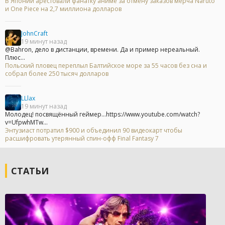
В Японии арестовали фанатку аниме за отмену заказов мерча Naruto
и One Piece на 2,7 миллиона долларов
JohnCraft
19 минут назад
@Bahron, дело в дистанции, времени. Да и пример нереальный.
Плюс...
Польский пловец переплыл Балтийское море за 55 часов без сна и
собрал более 250 тысяч долларов
LLlax
19 минут назад
Молодец! посвящённый геймер...https://www.youtube.com/watch?
v=UfpwhMTw...
Энтузиаст потратил $900 и объединил 90 видеокарт чтобы
расшифровать утерянный спин-офф Final Fantasy 7
СТАТЬИ