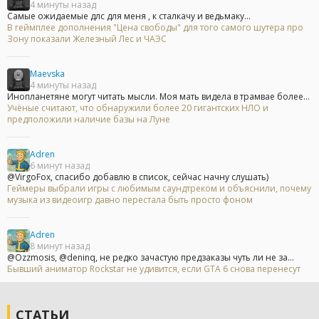
4 минуты назад
Самые ожидаемые длс для меня , к сталкачу и ведьмаку...
В геймплее дополнения "Цена свободы" для того самого шутера про
Зону показали Железный Лес и ЧАЭС
Maevska
4 минуты назад
Инопланетяне могут читать мысли. Моя мать видела в трамвае более...
Учёные считают, что обнаружили более 20 гигантских НЛО и
предположили наличие базы на Луне
Adren
6 минут назад
@VirgoFox, спасибо добавлю в список, сейчас начну слушать)
Геймеры выбрали игры с любимым саундтреком и объяснили, почему
музыка из видеоигр давно перестала быть просто фоном
Adren
8 минут назад
@Ozzmosis, @deninq, не редко зачастую предзаказы чуть ли не за...
Бывший аниматор Rockstar не удивится, если GTA 6 снова перенесут
СТАТЬИ