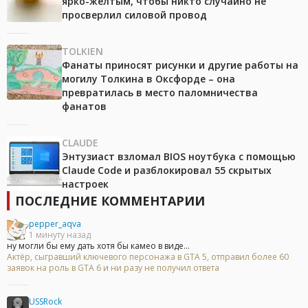
ярко-жёлтым, чтобы никто случайно не
просверлил силовой провод
TOLKIEN
Фанаты приносят рисунки и другие работы на
могилу Толкина в Оксфорде – она
превратилась в место паломничества
фанатов
CLAUDE
Энтузиаст взломал BIOS ноутбука с помощью
Claude Code и разблокировал 55 скрытых
настроек
ПОСЛЕДНИЕ КОММЕНТАРИИ
pepper_aqva
1 минуту назад
ну могли бы ему дать хотя бы камео в виде...
Актёр, сыгравший ключевого персонажа в GTA 5, отправил более 60
заявок на роль в GTA 6 и ни разу не получил ответа
USSRock