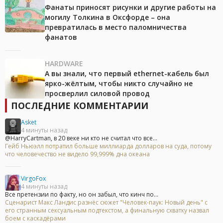
Фанаты приносят рисунки и другие работы на
могилу Толкина в Оксфорде – она
превратилась в место паломничества
фанатов
HARDWARE
А вы знали, что первый ethernet-кабель был
ярко-жёлтым, чтобы никто случайно не
просверлил силовой провод
ПОСЛЕДНИЕ КОММЕНТАРИИ
Asket
4 минуты назад
@HarryCartman, в 20 веке ни кто не считал что все...
Гейб Ньюэлл потратил больше миллиарда долларов на суда, потому
что человечество не видело 99,999% дна океана
VirgoFox
4 минуты назад
Все претензии по факту, но он забыл, что кинч по...
Сценарист Макс Ландис разнёс сюжет "Человек-паук: Новый день" с
его странным сексуальным подтекстом, а финальную схватку назвал
боем с каскадёрами