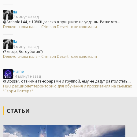
fla
7 минут назад
@Arnhold144, с 1080ti далеко в прицнипе не уедешь. Разве что...
Denuvo снова пала – Crimson Desert тоже взломали
fla
9 минут назад
@zecup, Богоубогая?)
Denuvo снова пала – Crimson Desert тоже взломали
Frame
14 минут назад
@Stosser, с такими ганорарами и группой, ему не дадут разтолстеть,...
HBO расширяет территорию для обучения и проживания на съёмках
"Гарри Поттера"
СТАТЬИ