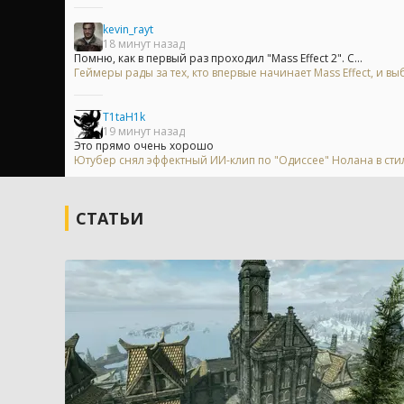
kevin_rayt
18 минут назад
Помню, как в первый раз проходил "Mass Effect 2". С...
Геймеры рады за тех, кто впервые начинает Mass Effect, и
T1taH1k
19 минут назад
Это прямо очень хорошо
Ютубер снял эффектный ИИ-клип по "Одиссее" Нолана в сти
СТАТЬИ