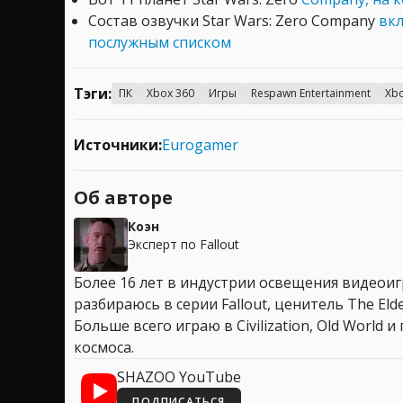
Состав озвучки Star Wars: Zero Company
вк
послужным списком
Тэги:
ПК
Xbox 360
Игры
Respawn Entertainment
Xb
Источники:
Eurogamer
Об авторе
Коэн
Эксперт по Fallout
Более 16 лет в индустрии освещения видеоигр
разбираюсь в серии Fallout, ценитель The Elder
Больше всего играю в Civilization, Old World
космоса.
SHAZOO YouTube
ПОДПИСАТЬСЯ