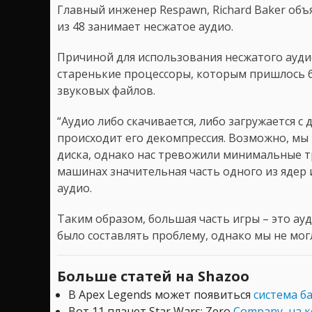
Главный инженер Respawn, Richard Baker объ
из 48 занимает несжатое аудио.
Причиной для использования несжатого ауди
старенькие процессоры, которым пришлось б
звуковых файлов.
“Аудио либо скачивается, либо загружается с 
происходит его декомпрессия. Возможно, мы
диска, однако нас тревожили минимальные тр
машинах значительная часть одного из ядер
аудио.
Таким образом, большая часть игры – это ау
было составлять проблему, однако мы не мог
Больше статей на Shazoo
В Apex Legends может появиться
система б
Вот 11 планет Star Wars: Zero
Company, на к