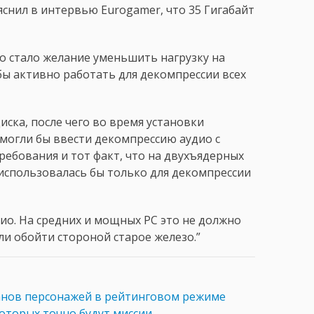
яснил в интервью Eurogamer, что 35 Гигабайт
о стало желание уменьшить нагрузку на
ы активно работать для декомпрессии всех
диска, после чего во время установки
 могли бы ввести декомпрессию аудио с
ебования и тот факт, что на двухъядерных
 использовалась бы только для декомпрессии
дио. На средних и мощных PC это не должно
ли обойти стороной старое железо.”
анов персонажей в рейтинговом режиме
оторых точно будут миссии