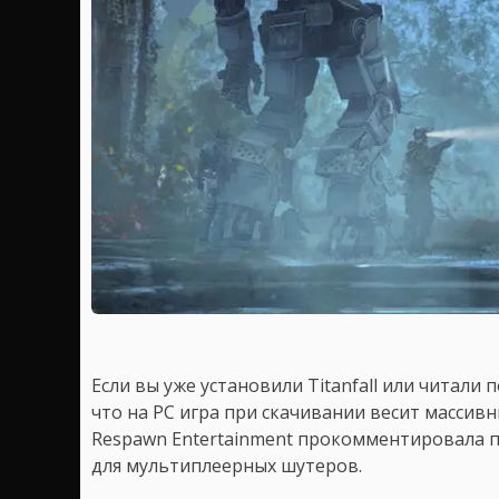
Если вы уже установили Titanfall или читали 
что на PC игра при скачивании весит массивн
Respawn Entertainment прокомментировала 
для мультиплеерных шутеров.