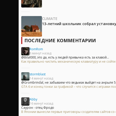
CLIMATE
13-летний школьник собрал установк
ПОСЛЕДНИЕ КОММЕНТАРИИ
RomRom
8 минут назад
@Bilal000, это да, есть у людей привычка есть за клавой...
Как правильно чистить механическую клавиатуру и не сойти
stormblast
14 минут назад
@Grombrindal, не забываем что ведьмак выйдет на анрыле 5, 
GTA 6 и конец гонки за графикой – что случится с играми п
Abby
16 минут назад
Саурон - отец Фродо
В Японии вынесли первые приговоры создателям сайтов с