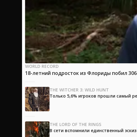
WORLD RECORD
18-летний подросток из Флориды побил 30
THE WITCHER 3: WILD HUNT
Только 5,6% игроков прошли самый ре
THE LORD OF THE RINGS
В сети вспомнили единственный эски