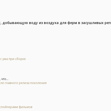
у, добывающую воду из воздуха для ферм в засушливых рег
 с ума при сборке
что...
осле главного релиза поколения
о спойлерами фильмов