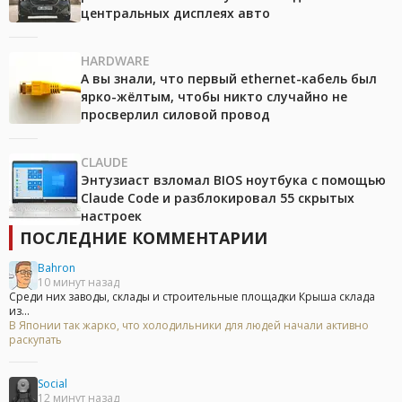
центральных дисплеях авто
HARDWARE
А вы знали, что первый ethernet-кабель был
ярко-жёлтым, чтобы никто случайно не
просверлил силовой провод
CLAUDE
Энтузиаст взломал BIOS ноутбука с помощью
Claude Code и разблокировал 55 скрытых
настроек
ПОСЛЕДНИЕ КОММЕНТАРИИ
Bahron
10 минут назад
Среди них заводы, склады и строительные площадки Крыша склада
из...
В Японии так жарко, что холодильники для людей начали активно
раскупать
Social
12 минут назад