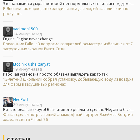
Это называется дыра в которой нет нормальных сплит систем, даже...
В Японии так жарко, что холодильники для людей начали активно
раскупать
vadimon1500
14 минут назад
Engine. Engine never change
Поклонник Fallout 3 попросил создателей ремастера избавиться от 7
загрузочных экранов Ривет-Сити
Etot_nik_uzhe_zanyat
19 минут назад
Рабочая установка просто обязана выглядеть как то так
13-летний школьник собрал установку, добывающую воду из воздуха
для ферм в засушливых регионах
NedPod
20 минут назад
Вот это реально круто! Без читов это реально сделать?Недавно был...
Фанат сделал потрясающий анаморфный портрет Джеймса Бонд из
хлама и стен в Fallout 76
СТАТЬИ