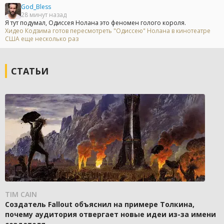
God_Bless
28 минут назад
Я тут подумал, Одиссея Нолана это феномен голого короля.
Хидео Кодзима готов пересмотреть "Одиссею" Нолана в кинотеатре
США еще несколько раз
СТАТЬИ
TIM CAIN
Создатель Fallout объяснил на примере Толкина,
почему аудитория отвергает новые идеи из-за имени