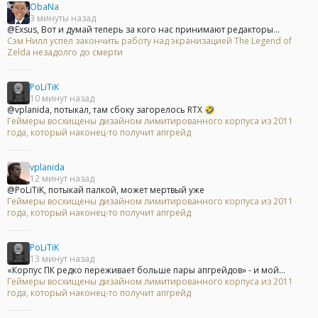
ObaNa
3 минуты назад
@Exsus, Вот и думай теперь за кого нас принимают редакторы...
Сэм Нилл успел закончить работу над экранизацией The Legend of
Zelda незадолго до смерти
PoLiTiK
10 минут назад
@vplanida, потыкал, там сбоку загорелось RTX 🤣
Геймеры восхищены дизайном лимитированного корпуса из 2011
года, который наконец-то получит апгрейд
vplanida
12 минут назад
@PoLiTiK, потыкай палкой, может мертвый уже
Геймеры восхищены дизайном лимитированного корпуса из 2011
года, который наконец-то получит апгрейд
PoLiTiK
13 минут назад
«Корпус ПК редко переживает больше пары апгрейдов» - и мой...
Геймеры восхищены дизайном лимитированного корпуса из 2011
года, который наконец-то получит апгрейд