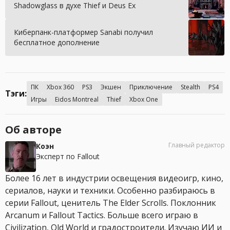
Shadowglass в духе Thief и Deus Ex
Киберпанк-платформер Sanabi получил
бесплатное дополнение
ПК
Xbox 360
PS3
Экшен
Приключение
Stealth
PS4
Тэги:
Игры
Eidos Montreal
Thief
Xbox One
Об авторе
Главный редактор
Коэн
Эксперт по Fallout
Более 16 лет в индустрии освещения видеоигр, кино,
сериалов, науки и техники. Особенно разбираюсь в
серии Fallout, ценитель The Elder Scrolls. Поклонник
Arcanum и Fallout Tactics. Больше всего играю в
Civilization, Old World и градостроители. Изучаю ИИ и