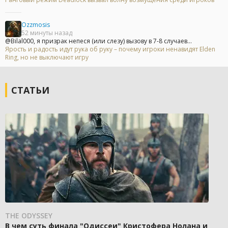
Ozzmosis
52 минуты назад
@Bilal000, я призрак непеся (или слезу) вызову в 7-8 случаев...
Ярость и радость идут рука об руку – почему игроки ненавидят Elden
Ring, но не выключают игру
СТАТЬИ
THE ODYSSEY
В чем суть финала "Одиссеи" Кристофера Нолана и