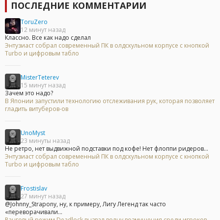
ПОСЛЕДНИЕ КОММЕНТАРИИ
ToruZero
12 минут назад
Классно. Все как надо сделал
Энтузиаст собрал современный ПК в олдскульном корпусе с кнопкой
Turbo и цифровым табло
MisterTeterev
15 минут назад
Зачем это надо?
В Японии запустили технологию отслеживания рук, которая позволяет
гладить витуберов-ов
UnoMyst
23 минуты назад
Не ретро, нет выдвижной подставки под кофе! Нет флоппи ридеров...
Энтузиаст собрал современный ПК в олдскульном корпусе с кнопкой
Turbo и цифровым табло
Frostislav
27 минут назад
@Johnny_Strapony, ну, к примеру, Лигу Легенд так часто
«переворачивали...
Ранговый режим Deadlock вызвал волну возмущения среди игроков