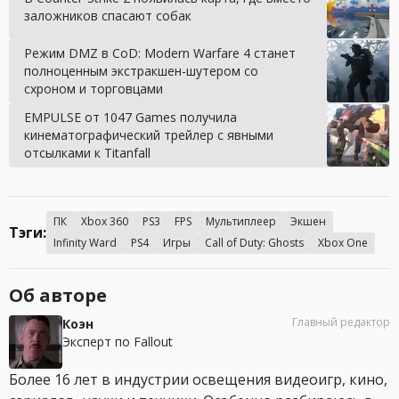
заложников спасают собак
Режим DMZ в CoD: Modern Warfare 4 станет
полноценным экстракшен-шутером со
схроном и торговцами
EMPULSE от 1047 Games получила
кинематографический трейлер с явными
отсылками к Titanfall
ПК
Xbox 360
PS3
FPS
Мультиплеер
Экшен
Тэги:
Infinity Ward
PS4
Игры
Call of Duty: Ghosts
Xbox One
Об авторе
Главный редактор
Коэн
Эксперт по Fallout
Более 16 лет в индустрии освещения видеоигр, кино,