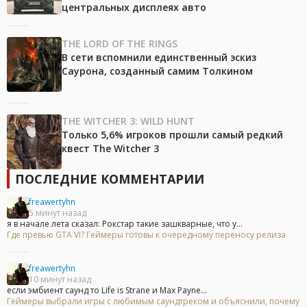
центральных дисплеях авто
THE LORD OF THE RINGS
В сети вспомнили единственный эскиз
Саурона, созданный самим Толкином
THE WITCHER 3: WILD HUNT
Только 5,6% игроков прошли самый редкий
квест The Witcher 3
ПОСЛЕДНИЕ КОММЕНТАРИИ
freawertyhn
5 минут назад
я в начале лета сказал: Рокстар такие зашкварные, что у...
Где превью GTA VI? Геймеры готовы к очередному переносу релиза
freawertyhn
10 минут назад
если эмбиент саунд то Life is Strane и Max Payne...
Геймеры выбрали игры с любимым саундтреком и объяснили, почему