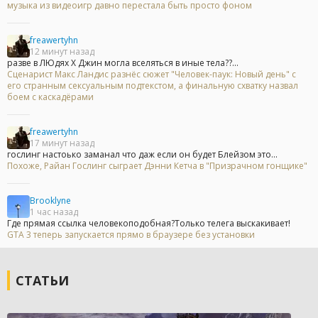
музыка из видеоигр давно перестала быть просто фоном
freawertyhn
12 минут назад
разве в ЛЮдях Х Джин могла вселяться в иные тела??...
Сценарист Макс Ландис разнёс сюжет "Человек-паук: Новый день" с
его странным сексуальным подтекстом, а финальную схватку назвал
боем с каскадёрами
freawertyhn
17 минут назад
гослинг настоько заманал что даж если он будет Блейзом это...
Похоже, Райан Гослинг сыграет Дэнни Кетча в "Призрачном гонщике"
Brooklyne
1 час назад
Где прямая ссылка человекоподобная?Только телега выскакивает!
GTA 3 теперь запускается прямо в браузере без установки
СТАТЬИ