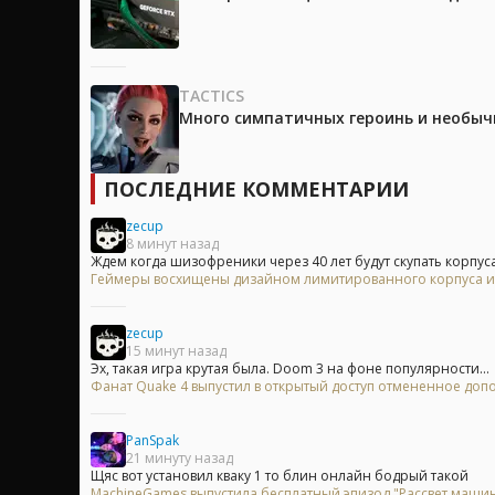
TACTICS
Много симпатичных героинь и необычны
ПОСЛЕДНИЕ КОММЕНТАРИИ
zecup
8 минут назад
Ждем когда шизофреники через 40 лет будут скупать корпуса 
Геймеры восхищены дизайном лимитированного корпуса из 
zecup
15 минут назад
Эх, такая игра крутая была. Doom 3 на фоне популярности...
Фанат Quake 4 выпустил в открытый доступ отмененное доп
PanSpak
21 минуту назад
Щяс вот установил кваку 1 то блин онлайн бодрый такой
MachineGames выпустила бесплатный эпизод "Рассвет машины