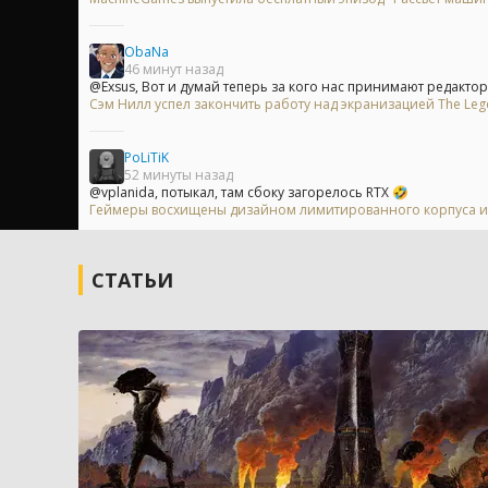
ObaNa
46 минут назад
@Exsus, Вот и думай теперь за кого нас принимают редакторы
Сэм Нилл успел закончить работу над экранизацией The Leg
PoLiTiK
52 минуты назад
@vplanida, потыкал, там сбоку загорелось RTX 🤣
Геймеры восхищены дизайном лимитированного корпуса из 
СТАТЬИ