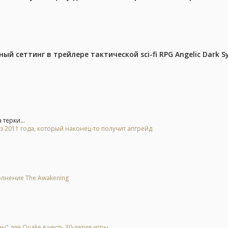
й сеттинг в трейлере тактической sci-fi RPG Angelic Dark 
терки...
2011 года, который наконец-то получит апгрейд
олнение The Awakening
" для Quake в честь 30-летия игры