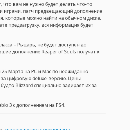
т, что вам не нужно будет делать что-то
ыми играми, патч предвещающий дополнение
ия, которые можно найти на обычном диске.
ете предзагрузку, вся информация будет
ласса – Рыцарь, не будет доступен до
вшие дополнение Reaper of Souls получат к
я 25 Марта на PC и Mac по неожиданно
0 за цифровую deluxe-версию. Цены
будто Blizzard специально задирает их за
blo 3 с дополнением на PS4.
а,
сражающегося с полчищами