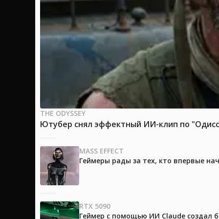
THE ODYSSEY
Ютубер снял эффектный ИИ-клип по "Одиссе
MASS EFFECT
Геймеры рады за тех, кто впервые на
RTX 5090
Геймер с помощью ИИ Claude создал 