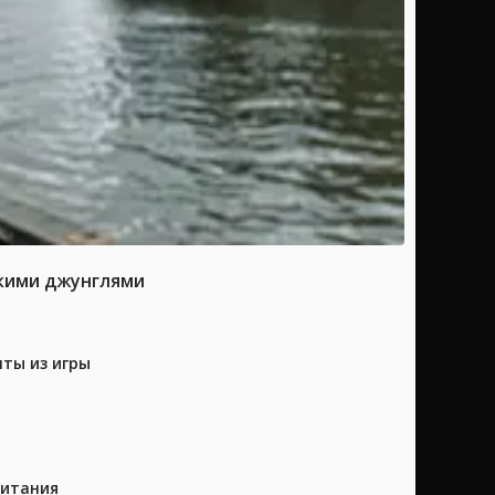
скими джунглями
нты из игры
питания