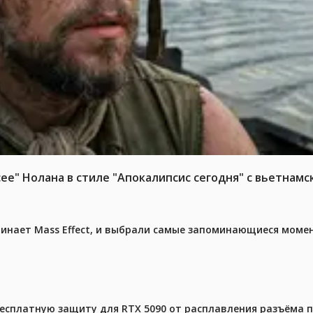
е" Нолана в стиле "Апокалипсис сегодня" с вьетнам
чинает Mass Effect, и выбрали самые запоминающиеся моме
бесплатную защиту для RTX 5090 от расплавления разъёма 