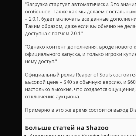
"Загрузка стартует автоматически. Это значи
особенное. Также как мы делаем с остальн
– 2.0.1, будет включать все данные дополнен
Таким образом, даже если вы обычно не дела
доступна с патчем 2.0.1."
"Однако контент дополнения, вроде нового к
официального запуска, и только игроки купи
нему доступ."
Официальный релиз Reaper of Souls состоитс
высокой цене – $40 за обычную версию, и $6
настолько высокие, что создается ощущение, 
отключение аукциона.
Примерно в это же время состоится выход Dia
Больше статей на Shazoo
Анонсирован слэшер Verminsteel про ворон