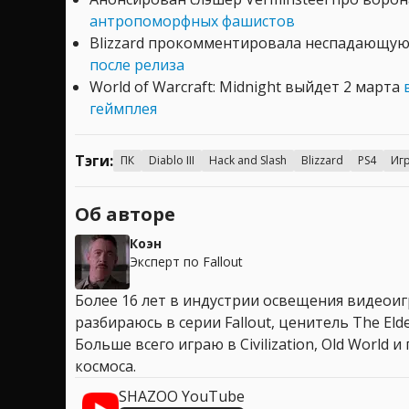
антропоморфных фашистов
Blizzard прокомментировала неспадающу
после релиза
World of Warcraft: Midnight выйдет 2 марта
геймплея
Тэги:
ПК
Diablo III
Hack and Slash
Blizzard
PS4
Иг
Об авторе
Коэн
Эксперт по Fallout
Более 16 лет в индустрии освещения видеоигр
разбираюсь в серии Fallout, ценитель The Elder
Больше всего играю в Civilization, Old World
космоса.
SHAZOO YouTube