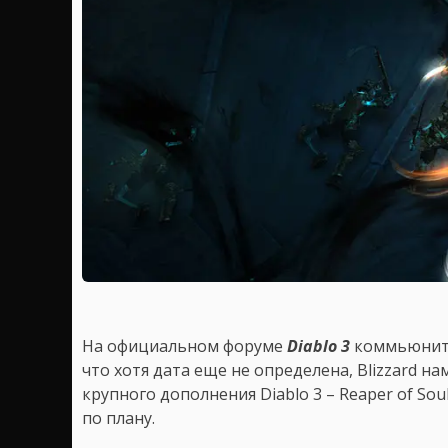
На официальном форуме
Diablo 3
коммьюнити
что хотя дата еще не определена, Blizzard н
крупного дополнения Diablo 3 – Reaper of Soul
по плану.