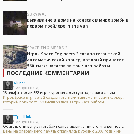
SURVIVAL
Выживание в доме на колесах в мире зомби в
первом трейлере In the Van
SPACE ENGINEERS 2
Игрок Space Engineers 2 создал гигантский
автоматический карьер, который приносит
560 тысяч железа за три часа работы
ПОСЛЕДНИЕ КОММЕНТАРИИ
0xlunar
3 минуты назад
"В альфа версии SE2 игрок уронил сосиску и поделился своим...
Игрок Space Engineers 2 создал гигантский автоматический карьер,
который приносит 560 тысяч железа за три часа работы
CTpaHHuK
3 минуты назад
Офигеть они цену за гигабайт сопоставили, а ничего, что ценность...
Цены на оперативную память откатились к уровню 2007 года – ИИ