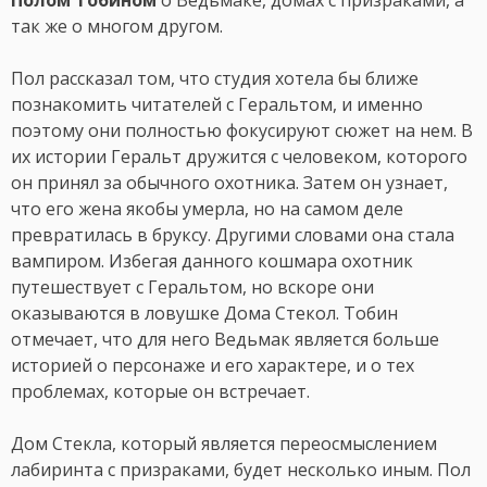
Полом Тобином
о Ведьмаке, домах с призраками, а
так же о многом другом.
Пол рассказал том, что студия хотела бы ближе
познакомить читателей с Геральтом, и именно
поэтому они полностью фокусируют сюжет на нем. В
их истории Геральт дружится с человеком, которого
он принял за обычного охотника. Затем он узнает,
что его жена якобы умерла, но на самом деле
превратилась в бруксу. Другими словами она стала
вампиром. Избегая данного кошмара охотник
путешествует с Геральтом, но вскоре они
оказываются в ловушке Дома Стекол. Тобин
отмечает, что для него Ведьмак является больше
историей о персонаже и его характере, и о тех
проблемах, которые он встречает.
Дом Стекла, который является переосмыслением
лабиринта с призраками, будет несколько иным. Пол