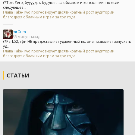
@ToruZero, буууудет. будущее за облаком и консолями. но если
следующее...
Глава Take-Two прогнозирует десятикратный рост аудитории
благодаря облачным играм за три года
mrGrim
35 минут назад
@Park52, гфн НЕ предоставляет удаленный пк. она позволяет запускать
уд...
Глава Take-Two прогнозирует десятикратный рост аудитории
благодаря облачным играм за три года
СТАТЬИ