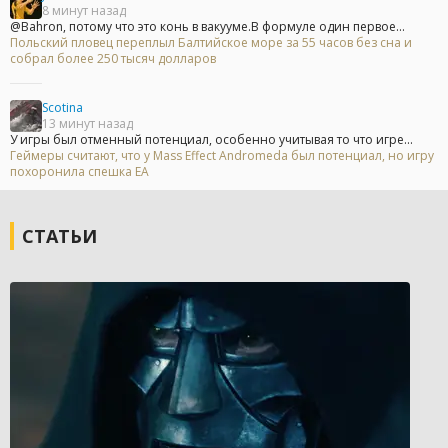
8 минут назад
@Bahron, потому что это конь в вакууме.В формуле один первое...
Польский пловец переплыл Балтийское море за 55 часов без сна и
собрал более 250 тысяч долларов
Scotina
13 минут назад
У игры был отменный потенциал, особенно учитывая то что игре...
Геймеры считают, что у Mass Effect Andromeda был потенциал, но игру
похоронила спешка EA
СТАТЬИ