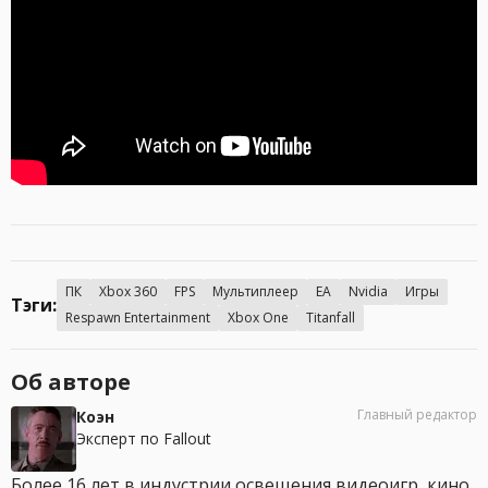
ПК
Xbox 360
FPS
Мультиплеер
EA
Nvidia
Игры
Тэги:
Respawn Entertainment
Xbox One
Titanfall
Об авторе
Главный редактор
Коэн
Эксперт по Fallout
Более 16 лет в индустрии освещения видеоигр, кино,