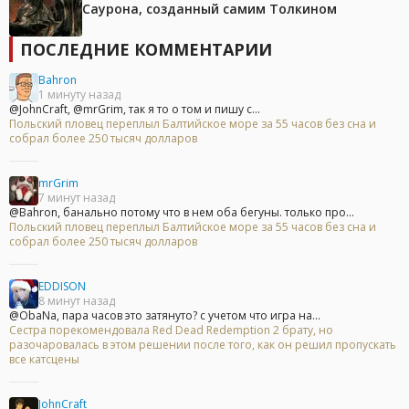
Саурона, созданный самим Толкином
ПОСЛЕДНИЕ КОММЕНТАРИИ
Bahron
1 минуту назад
@JohnCraft, @mrGrim, так я то о том и пишу с...
Польский пловец переплыл Балтийское море за 55 часов без сна и
собрал более 250 тысяч долларов
mrGrim
7 минут назад
@Bahron, банально потому что в нем оба бегуны. только про...
Польский пловец переплыл Балтийское море за 55 часов без сна и
собрал более 250 тысяч долларов
EDDISON
8 минут назад
@ObaNa, пара часов это затянуто? с учетом что игра на...
Сестра порекомендовала Red Dead Redemption 2 брату, но
разочаровалась в этом решении после того, как он решил пропускать
все катсцены
JohnCraft