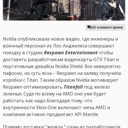
50 комментариев
Nvidia опубликовала новое видео, где инженеры и
военный персонал из Лос-Анджелеса совершают
поездку в студию
Respawn Entertainment
чтобы
доставить разработчикам видеокарты GTX Titan и
портативные девайсы Nvidia Shield. Все невероятно
пафосно, но суть ясна – Respawn на халяву получила
коробки с Titan. Таким образом Nvidia мотивирует
Respawn оптимизировать
Titanfall
под железо
зеленых. Судя по всему на AMD оно уже будет
работать как надо благодаря тому, что
внутренности Xbox One включают чипы AMD и
компания активно продвигает API Mantle.
Помимо доставки "железа," один из разработчиков