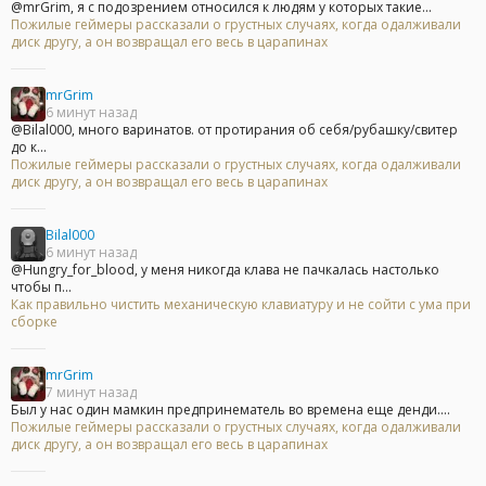
@mrGrim, я с подозрением относился к людям у которых такие...
Пожилые геймеры рассказали о грустных случаях, когда одалживали
диск другу, а он возвращал его весь в царапинах
mrGrim
6 минут назад
@Bilal000, много варинатов. от протирания об себя/рубашку/свитер
до к...
Пожилые геймеры рассказали о грустных случаях, когда одалживали
диск другу, а он возвращал его весь в царапинах
Bilal000
6 минут назад
@Hungry_for_blood, у меня никогда клава не пачкалась настолько
чтобы п...
Как правильно чистить механическую клавиатуру и не сойти с ума при
сборке
mrGrim
7 минут назад
Был у нас один мамкин предпринематель во времена еще денди....
Пожилые геймеры рассказали о грустных случаях, когда одалживали
диск другу, а он возвращал его весь в царапинах