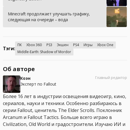
Minecraft продолжает улучшать графику,
следующая на очереди – вода
ПК
Xbox 360
PS3
Экшен
PS4
Игры
Xbox One
Тэги:
Middle-Earth: Shadow of Mordor
Об авторе
Главный редактор
Коэн
Эксперт по Fallout
Более 16 лет в индустрии освещения видеоигр, кино,
сериалов, науки и техники. Особенно разбираюсь в
серии Fallout, ценитель The Elder Scrolls. Поклонник
Arcanum и Fallout Tactics. Больше всего играю в
Civilization, Old World и градостроители. Изучаю ИИ и