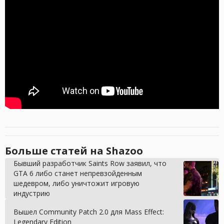
Больше статей на Shazoo
Бывший разработчик Saints Row заявил, что
GTA 6 либо станет непревзойденным
шедевром, либо уничтожит игровую
индустрию
Вышел Community Patch 2.0 для Mass Effect:
Legendary Edition