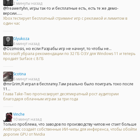
2 минуты назад
@freawertyhn, игры так-то и бесплатные есть, есть те же демо-
версии......
Xbox тестирует бесплатный стриминг игр с рекламой и лимитом в
один час
Glyukoza
6 минут назад
@Ozzmosis, но если Разрабы игр не начнут, то чтобы не...
Microsoft убрала рекомендации по 32 ГБ ОЗУ для Windows 11 и теперь
продаёт Surface с 8 ГБ
Scotina
6 минут назад
@mrGrim,Я играл в бесплатку.Там реально было поиграть токо после
11...
Глава Take-Two прогнозирует десятикратный рост аудитории
благодаря облачным играм за три года
Vinche
10 минут назад
Только проблема, что заводов по производству чипов не стает больше
Anthropic создаёт собственные ИИ-чипы для инференса, чтобы обойти
дорогие GPU от Nvidia