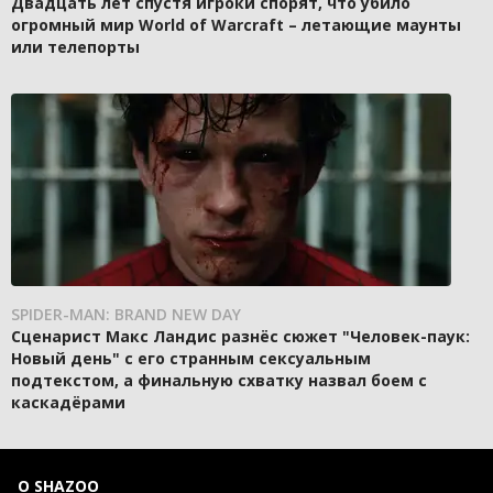
Двадцать лет спустя игроки спорят, что убило
огромный мир World of Warcraft – летающие маунты
или телепорты
SPIDER-MAN: BRAND NEW DAY
Сценарист Макс Ландис разнёс сюжет "Человек-паук:
Новый день" с его странным сексуальным
подтекстом, а финальную схватку назвал боем с
каскадёрами
О SHAZOO