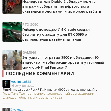
Исследователь Diablo 2 обнаружил, что
витражи собора из четвёртого акта
оказались монстрами, и их можно разбить
RTX 5090
Геймер с помощью ИИ Claude создал
бесплатную защиту для RTX 5090 от
расплавления разъёма питания
GAMING
Энтузиаст потратил $900 и объединил 90
видеокарт чтобы расшифровать утерянный
спин-офф Final Fantasy 7
ПОСЛЕДНИЕ КОММЕНТАРИИ
Yoshimitsu818
16 секунд назад
@mrGrim, за российский ГФН платил 9900 за год, за японский...
Глава Take-Two прогнозирует десятикратный рост аудитории
благодаря облачным играм за три года
Glyukoza