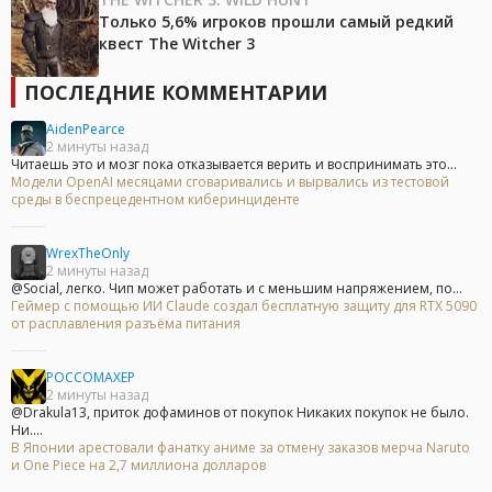
Только 5,6% игроков прошли самый редкий
квест The Witcher 3
ПОСЛЕДНИЕ КОММЕНТАРИИ
AidenPearce
2 минуты назад
Читаешь это и мозг пока отказывается верить и воспринимать это...
Модели OpenAI месяцами сговаривались и вырвались из тестовой
среды в беспрецедентном киберинциденте
WrexTheOnly
2 минуты назад
@Social, легко. Чип может работать и с меньшим напряжением, по...
Геймер с помощью ИИ Claude создал бесплатную защиту для RTX 5090
от расплавления разъёма питания
POCCOMAXEP
2 минуты назад
@Drakula13, приток дофаминов от покупок Никаких покупок не было.
Ни....
В Японии арестовали фанатку аниме за отмену заказов мерча Naruto
и One Piece на 2,7 миллиона долларов