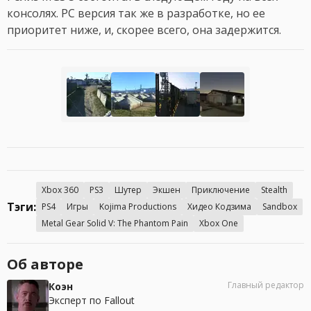
консолях. PC версия так же в разработке, но ее
приоритет ниже, и, скорее всего, она задержится.
Xbox 360
PS3
Шутер
Экшен
Приключение
Stealth
Тэги:
PS4
Игры
Kojima Productions
Хидео Кодзима
Sandbox
Metal Gear Solid V: The Phantom Pain
Xbox One
Об авторе
Главный редактор
Коэн
Эксперт по Fallout