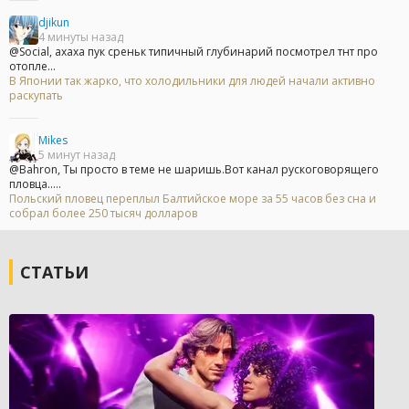
djikun
4 минуты назад
@Social, ахаха пук среньк типичный глубинарий посмотрел тнт про
отопле...
В Японии так жарко, что холодильники для людей начали активно
раскупать
Mikes
5 минут назад
@Bahron, Ты просто в теме не шаришь.Вот канал рускоговорящего
пловца.....
Польский пловец переплыл Балтийское море за 55 часов без сна и
собрал более 250 тысяч долларов
СТАТЬИ