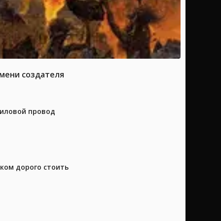
имени создателя
силовой провод
шком дорого стоить