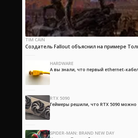
TIM CAIN
Создатель Fallout объяснил на примере Тол
HARDWARE
А вы знали, что первый ethernet-каб
RTX 5090
Геймеры решили, что RTX 5090 можно 
SPIDER-MAN: BRAND NEW DAY