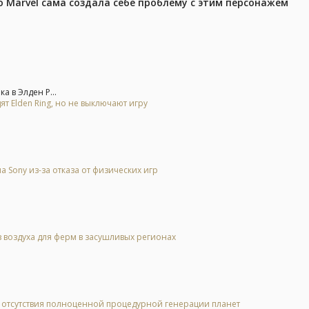
 Marvel сама создала себе проблему с этим персонажем
а в Элден Р...
ят Elden Ring, но не выключают игру
Sony из-за отказа от физических игр
 воздуха для ферм в засушливых регионах
за отсутствия полноценной процедурной генерации планет