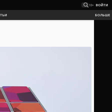
18+
ВОЙТИ
АТЬИ
БОЛЬШЕ