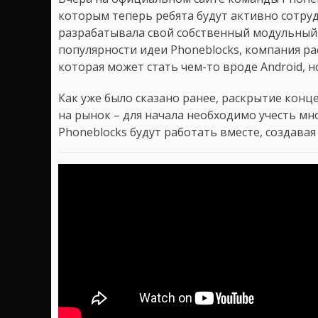
которым теперь ребята будут активно сотрудн
разрабатывала свой собственный модульный с
популярности идеи Phoneblocks, компания р
которая может стать чем-то вроде Android, н
Как уже было сказано ранее, раскрытие конц
на рынок – для начала необходимо учесть мн
Phoneblocks будут работать вместе, создава