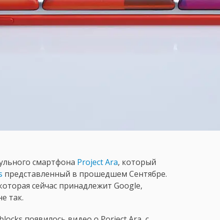
дульного смартфона
Project Ara
, который
s
представленный в прошедшем Сентябре.
 которая сейчас принадлежит Google,
не так.
cks появилось видео о Porject Ara, с