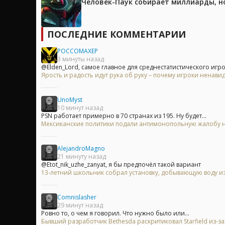
Человек-Паук собирает миллиарды, но
ПОСЛЕДНИЕ КОММЕНТАРИИ
POCCOMAXEP
3 минуты назад
@Elden_Lord, самое главное для среднестатистического игрок
Ярость и радость идут рука об руку – почему игроки ненавид
UnoMyst
10 минут назад
PSN работает примерно в 70 странах из 195. Ну будет...
Мексиканские политики подали антимонопольную жалобу на 
AlejandroMagno
21 минуту назад
@Etot_nik_uzhe_zanyat, я бы предпочёл такой вариант
13-летний школьник собрал установку, добывающую воду из
Comnislasher
29 минут назад
Ровно то, о чем я говорил. Что нужно было или...
Бывший разработчик Bethesda раскритиковал Starfield из-