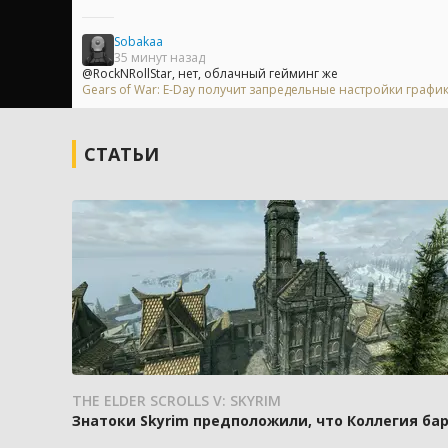
Sobakaa
35 минут назад
@RockNRollStar, нет, облачный гейминг же
Gears of War: E-Day получит запредельные настройки график
СТАТЬИ
THE ELDER SCROLLS V: SKYRIM
Знатоки Skyrim предположили, что Коллегия ба