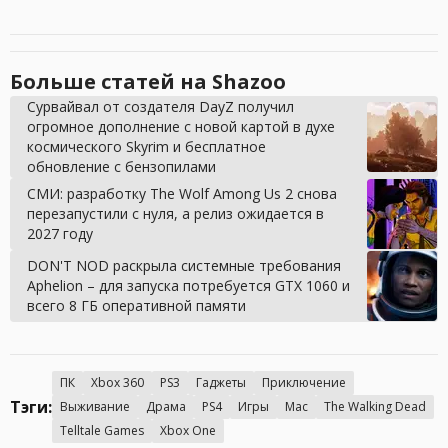
Больше статей на Shazoo
Сурвайвал от создателя DayZ получил
огромное дополнение с новой картой в духе
космического Skyrim и бесплатное
обновление с бензопилами
СМИ: разработку The Wolf Among Us 2 снова
перезапустили с нуля, а релиз ожидается в
2027 году
DON'T NOD раскрыла системные требования
Aphelion – для запуска потребуется GTX 1060 и
всего 8 ГБ оперативной памяти
ПК
Xbox 360
PS3
Гаджеты
Приключение
Тэги:
Выживание
Драма
PS4
Игры
Mac
The Walking Dead
Telltale Games
Xbox One