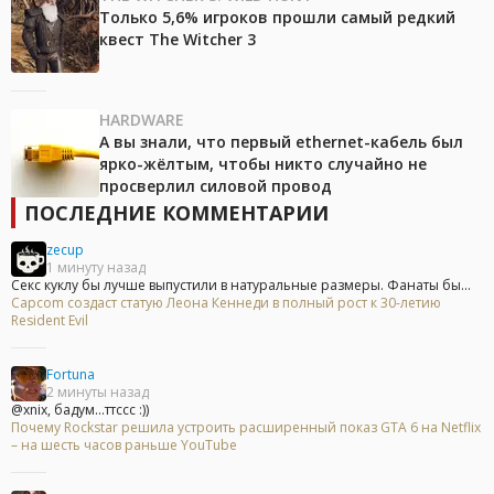
Только 5,6% игроков прошли самый редкий
квест The Witcher 3
HARDWARE
А вы знали, что первый ethernet-кабель был
ярко-жёлтым, чтобы никто случайно не
просверлил силовой провод
ПОСЛЕДНИЕ КОММЕНТАРИИ
zecup
1 минуту назад
Секс куклу бы лучше выпустили в натуральные размеры. Фанаты бы...
Capcom создаст статую Леона Кеннеди в полный рост к 30-летию
Resident Evil
Fortuna
2 минуты назад
@xnix, бадум...ттссс :))
Почему Rockstar решила устроить расширенный показ GTA 6 на Netflix
– на шесть часов раньше YouTube