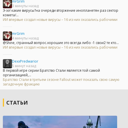
mrGrim
3 минуты назад
Э-ээ! какие вирусы?на очереди вторжение инопланетян раз сектор
комета/...
ИИ впервые создал новые вирусы – 16 из них оказались рабочими
mrGrim
4 минуты назад
@Shine, странный вопрос.хорошие это всегда либо -1 свои2 те кто...
ИИ впервые создал новые вирусы – 16 из них оказались рабочими
DexxPredwarior
5 минут назад
В первой игре серии Братство Стали является той самой
организацией,...
Братство Стали в третьем сезоне Fallout может показать свою самую
загадочную фракцию
СТАТЬИ