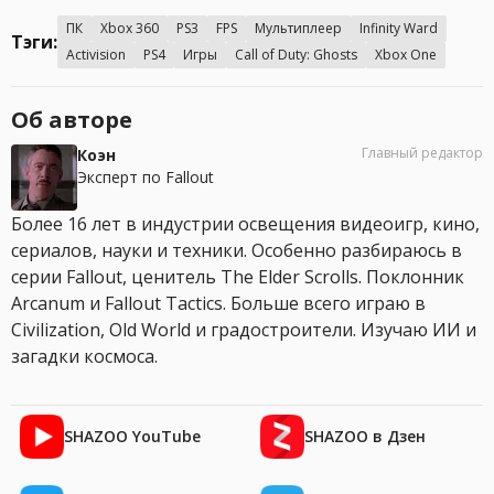
ПК
Xbox 360
PS3
FPS
Мультиплеер
Infinity Ward
Тэги:
Activision
PS4
Игры
Call of Duty: Ghosts
Xbox One
Об авторе
Главный редактор
Коэн
Эксперт по Fallout
Более 16 лет в индустрии освещения видеоигр, кино,
сериалов, науки и техники. Особенно разбираюсь в
серии Fallout, ценитель The Elder Scrolls. Поклонник
Arcanum и Fallout Tactics. Больше всего играю в
Civilization, Old World и градостроители. Изучаю ИИ и
загадки космоса.
SHAZOO YouTube
SHAZOO в Дзен