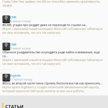
Глава Take-Two заявил, что ИИ не способен заменить креативность
людей
CMB
8 минут назад
@CMB, угадал про реддит даже не переходя по ссылке на...
Игрок с амнезией нашёл в пещере Minecraft собственную табличку и
не смог вспомнить, что его так напугало
CMB
9 минут назад
Обычное раздувательство из реддита ради хайпа и внимания, ещё
со...
Игрок с амнезией нашёл в пещере Minecraft собственную табличку и
не смог вспомнить, что его так напугало
EvgenKr
11 минут назад
@Dns, во второй части такое строить бесполезна так как приносить...
Игрок Space Engineers 2 создал гигантский автоматический карьер,
который приносит 560 тысяч железа за три часа работы
СТАТЬИ