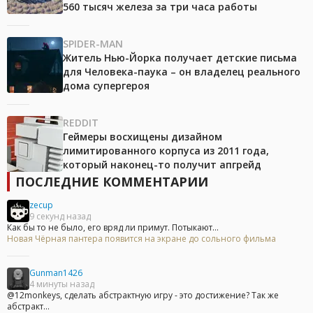
560 тысяч железа за три часа работы
SPIDER-MAN
Житель Нью-Йорка получает детские письма
для Человека-паука – он владелец реального
дома супергероя
REDDIT
Геймеры восхищены дизайном
лимитированного корпуса из 2011 года,
который наконец-то получит апгрейд
ПОСЛЕДНИЕ КОММЕНТАРИИ
zecup
9 секунд назад
Как бы то не было, его вряд ли примут. Потыкают...
Новая Чёрная пантера появится на экране до сольного фильма
Gunman1426
4 минуты назад
@12monkeys, сделать абстрактную игру - это достижение? Так же
абстракт...