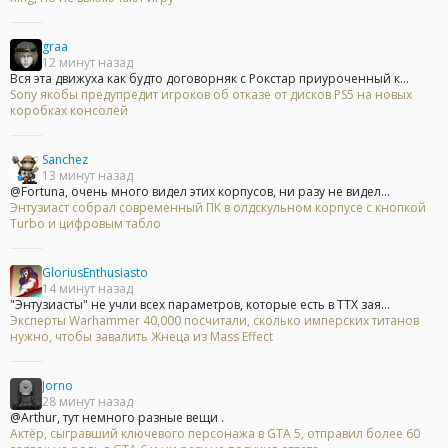
graa
12 минут назад
Вся эта движуха как будто договорняк с Рокстар приуроченный к...
Sony якобы предупредит игроков об отказе от дисков PS5 на новых
коробках консолей
Sanchez
13 минут назад
@Fortuna, очень много видел этих корпусов, ни разу не видел...
Энтузиаст собрал современный ПК в олдскульном корпусе с кнопкой
Turbo и цифровым табло
GloriusEnthusiasto
14 минут назад
"Энтузиасты" не учли всех параметров, которые есть в ТТХ зая...
Эксперты Warhammer 40,000 посчитали, сколько имперских титанов
нужно, чтобы завалить Жнеца из Mass Effect
Jorno
28 минут назад
@Arthur, тут немного разные вещи .
Актёр, сыгравший ключевого персонажа в GTA 5, отправил более 60