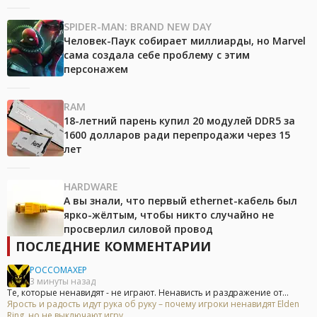
SPIDER-MAN: BRAND NEW DAY
Человек-Паук собирает миллиарды, но Marvel
сама создала себе проблему с этим
персонажем
RAM
18-летний парень купил 20 модулей DDR5 за
1600 долларов ради перепродажи через 15
лет
HARDWARE
А вы знали, что первый ethernet-кабель был
ярко-жёлтым, чтобы никто случайно не
просверлил силовой провод
ПОСЛЕДНИЕ КОММЕНТАРИИ
POCCOMAXEP
3 минуты назад
Те, которые ненавидят - не играют. Ненависть и раздражение от...
Ярость и радость идут рука об руку – почему игроки ненавидят Elden
Ring, но не выключают игру