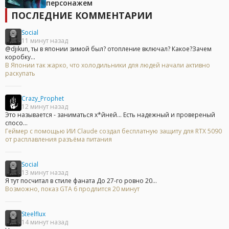
персонажем
ПОСЛЕДНИЕ КОММЕНТАРИИ
Social
11 минут назад
@djikun, ты в японии зимой был? отопление включал? Какое?Зачем
коробку...
В Японии так жарко, что холодильники для людей начали активно
раскупать
Crazy_Prophet
12 минут назад
Это называется - заниматься х*йней... Есть надежный и провереный
спосо...
Геймер с помощью ИИ Claude создал бесплатную защиту для RTX 5090
от расплавления разъёма питания
Social
13 минут назад
Я тут посчитал в стиле фаната До 27-го ровно 20...
Возможно, показ GTA 6 продлится 20 минут
Steelflux
14 минут назад