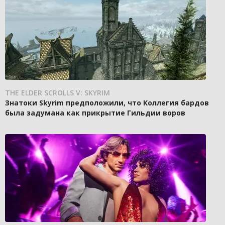
THE ELDER SCROLLS V: SKYRIM
Знатоки Skyrim предположили, что Коллегия бардов
была задумана как прикрытие Гильдии воров