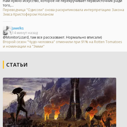
Нам нужно искусство, которое не перекручивает первоисточник ради
того,...
Переводчица "Одиссеи" снова раскритиковала интерпретацию Закона
Зевса Кристофером Ноланом
Jawelks
14 минут назад
@MonitorLizard, там все рассказвают. Нормально вписали)
Второй сезон "Чудо-человека" отменили при 91% на Rotten Tomatoes
и номинации на "Эмми"
СТАТЬИ