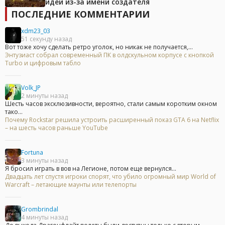
идеи из-за имени создателя
ПОСЛЕДНИЕ КОММЕНТАРИИ
xdm23_03
51 секунду назад
Вот тоже хочу сделать ретро уголок, но никак не получается,...
Энтузиаст собрал современный ПК в олдскульном корпусе с кнопкой
Turbo и цифровым табло
Volk_JP
2 минуты назад
Шесть часов эксклюзивности, вероятно, стали самым коротким окном
тако...
Почему Rockstar решила устроить расширенный показ GTA 6 на Netflix
– на шесть часов раньше YouTube
Fortuna
3 минуты назад
Я бросил играть в вов на Легионе, потом еще вернулся...
Двадцать лет спустя игроки спорят, что убило огромный мир World of
Warcraft – летающие маунты или телепорты
Grombrindal
4 минуты назад