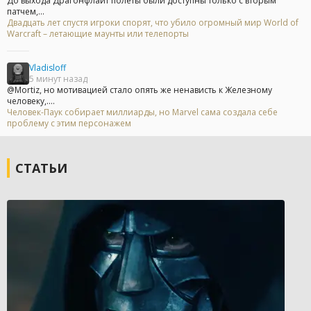
До выхода Драгонфлайт полеты были доступны только с вторым
патчем,...
Двадцать лет спустя игроки спорят, что убило огромный мир World of
Warcraft – летающие маунты или телепорты
Vladisloff
5 минут назад
@Mortiz, но мотивацией стало опять же ненависть к Железному
человеку,....
Человек-Паук собирает миллиарды, но Marvel сама создала себе
проблему с этим персонажем
СТАТЬИ