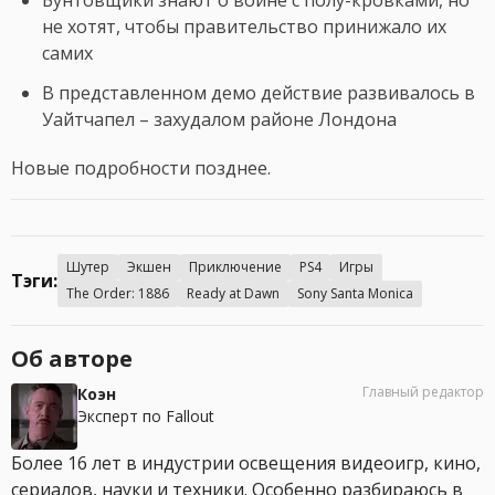
Бунтовщики знают о войне с полу-кровками, но
не хотят, чтобы правительство принижало их
самих
В представленном демо действие развивалось в
Уайтчапел – захудалом районе Лондона
Новые подробности позднее.
Шутер
Экшен
Приключение
PS4
Игры
Тэги:
The Order: 1886
Ready at Dawn
Sony Santa Monica
Об авторе
Главный редактор
Коэн
Эксперт по Fallout
Более 16 лет в индустрии освещения видеоигр, кино,
сериалов, науки и техники. Особенно разбираюсь в