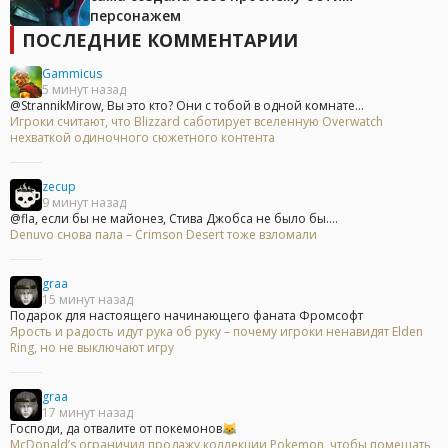
персонажем
ПОСЛЕДНИЕ КОММЕНТАРИИ
Gammicus
5 минут назад
@StrannikMirow, Вы это кто? Они с тобой в одной комнате...
Игроки считают, что Blizzard саботирует вселенную Overwatch
нехваткой одиночного сюжетного контента
zecup
9 минут назад
@fla, если бы не майонез, Стива Джобса не было бы....
Denuvo снова пала – Crimson Desert тоже взломали
graa
15 минут назад
Подарок для настоящего начинающего фаната Фромсофт
Ярость и радость идут рука об руку – почему игроки ненавидят Elden
Ring, но не выключают игру
graa
17 минут назад
Господи, да отвалите от покемонов😹
McDonald’s ограничил продажу коллекции Pokemon, чтобы помешать