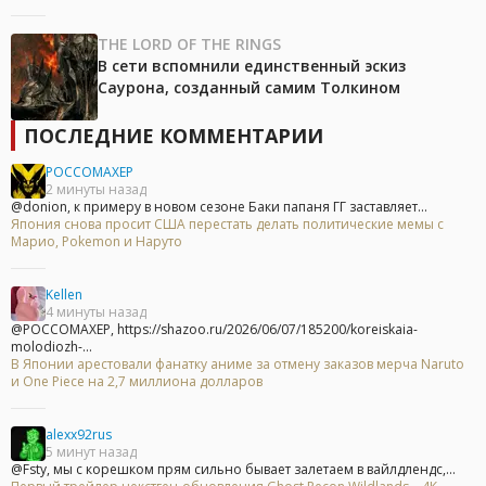
THE LORD OF THE RINGS
В сети вспомнили единственный эскиз
Саурона, созданный самим Толкином
ПОСЛЕДНИЕ КОММЕНТАРИИ
POCCOMAXEP
2 минуты назад
@donion, к примеру в новом сезоне Баки папаня ГГ заставляет...
Япония снова просит США перестать делать политические мемы с
Марио, Pokemon и Наруто
Kellen
4 минуты назад
@POCCOMAXEP, https://shazoo.ru/2026/06/07/185200/koreiskaia-
molodiozh-...
В Японии арестовали фанатку аниме за отмену заказов мерча Naruto
и One Piece на 2,7 миллиона долларов
alexx92rus
5 минут назад
@Fsty, мы с корешком прям сильно бывает залетаем в вайлдлендс,...