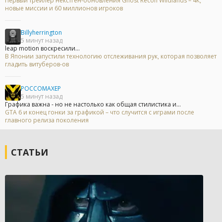
Первый трейлер некстген-обновления Ghost Recon Wildlands – 4К,
новые миссии и 60 миллионов игроков
Billyherrington
5 минут назад
leap motion воскресили...
В Японии запустили технологию отслеживания рук, которая позволяет
гладить витуберов-ов
POCCOMAXEP
5 минут назад
Графика важна - но не настолько как общая стилистика и...
GTA 6 и конец гонки за графикой – что случится с играми после
главного релиза поколения
СТАТЬИ