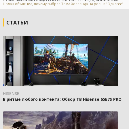
Нолан объяснил, почему выбрал Тома Холланда на роль в "Одиссее"
СТАТЬИ
HISENSE
В ритме любого контента: Обзор ТВ Hisense 65E7S PRO