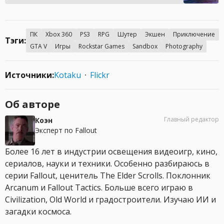
ПК
Xbox 360
PS3
RPG
Шутер
Экшен
Приключение
Тэги:
GTA V
Игры
Rockstar Games
Sandbox
Photography
Источники:
Kotaku
Flickr
Об авторе
Главный редактор
Коэн
Эксперт по Fallout
Более 16 лет в индустрии освещения видеоигр, кино,
сериалов, науки и техники. Особенно разбираюсь в
серии Fallout, ценитель The Elder Scrolls. Поклонник
Arcanum и Fallout Tactics. Больше всего играю в
Civilization, Old World и градостроители. Изучаю ИИ и
загадки космоса.