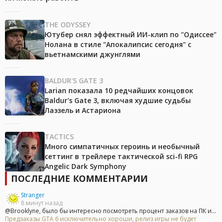
THE ODYSSEY
Ютубер снял эффектный ИИ-клип по "Одиссее"
Нолана в стиле "Апокалипсис сегодня" с
вьетнамскими джунглями
BALDUR'S GATE 3
Larian показала 10 редчайших концовок
Baldur's Gate 3, включая худшие судьбы
Лаэзель и Астариона
TACTICS
Много симпатичных героинь и необычный
сеттинг в трейлере тактической sci-fi RPG
Angelic Dark Symphony
ПОСЛЕДНИЕ КОММЕНТАРИИ
Stranger
8 минут назад
@Brooklyne, было бы интересно посмотреть процент заказов на ПК и...
Предзаказы GTA 6 исключительно хороши, релиз игры не будет