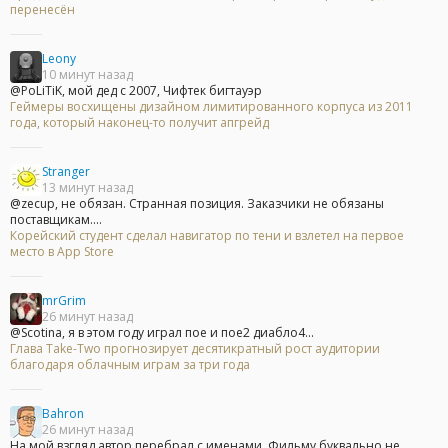
перенесён
Leony
10 минут назад
@PoLiTiK, мой дед с 2007, Чифтек бигтауэр
Геймеры восхищены дизайном лимитированного корпуса из 2011
года, который наконец-то получит апгрейд
Stranger
13 минут назад
@zecup, не обязан. Странная позиция. Заказчики не обязаны
поставщикам....
Корейский студент сделал навигатор по тени и взлетел на первое
место в App Store
mrGrim
26 минут назад
@Scotina, я в этом году играл пое и пое2 диабло4...
Глава Take-Two прогнозирует десятикратный рост аудитории
благодаря облачным играм за три года
Bahron
26 минут назад
На мой взгляд автор перебрал с именами. Фильму буквально не...