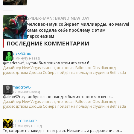
SPIDER-MAN: BRAND NEW DAY
Человек-Паук собирает миллиарды, но Marvel
сама создала себе проблему с этим
персонажем
ПОСЛЕДНИЕ КОММЕНТАРИИ
alexx92rus
1 минуту назад
@madcrow5, ну там был прикол в том что если б...
Дизайнер New Vegas считает, что новая Fallout от Obsidian под
руководством Джоша Сойера пойдёт на пользу и студии, и Bethesda
madcrow5
17 минут назад
@alexx92rus, так буквально скандал был из за того что вегас...
Дизайнер New Vegas считает, что новая Fallout от Obsidian под
руководством Джоша Сойера пойдёт на пользу и студии, и Bethesda
POCCOMAXEP
21 минуту назад
Те, которые ненавидят - не играют. Ненависть и раздражение от...