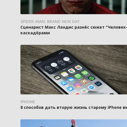
SPIDER-MAN: BRAND NEW DAY
Сценарист Макс Ландис разнёс сюжет "Человек-
каскадёрами
IPHONE
8 способов дать вторую жизнь старому iPhone 