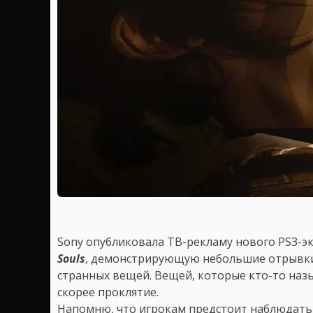
Sony опубликовала ТВ-рекламу нового PS3-эк
Souls
, демонстрирующую небольшие отрывки 
странных вещей. Вещей, которые кто-то назы
скорее проклятие.
Напомню, что игрокам предстоит наблюдать 