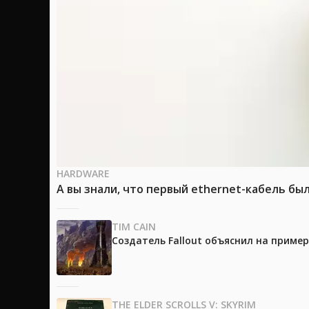
HARDWARE
А вы знали, что первый ethernet-кабель бы
TIM CAIN
Создатель Fallout объяснил на приме
THE ELDER SCROLLS V: SKYRIM