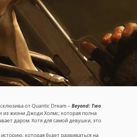
склюзива от Quantic Dream –
Beyond: Two
из жизни Джоди Холмс, которая полна
вает даром. Хотя для самой девушки, это
историю, которая будет развиваться на