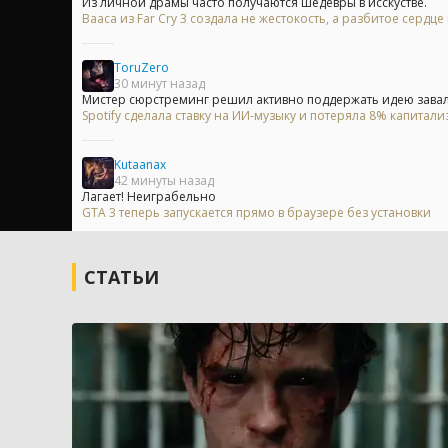
Из личной драмы часто получаются шедевры в исскустве.
Вааса из Far Cry 3 создала не жестокость, а разбитое сердц
ToruZero
30 минут назад
Мистер сюрстреминг решил активно поддержать идею завали
Spotify сделала ставку на ИИ-музыку и потеряла 8% капитали
Kutaanax
42 минуты назад
Лагает! Неиграбельно
GTA 3 теперь запускается прямо в браузере без установки
СТАТЬИ