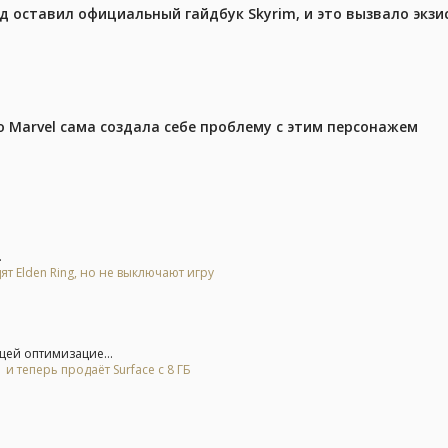
ед оставил официальный гайдбук Skyrim, и это вызвало экз
 Marvel сама создала себе проблему с этим персонажем
.
ят Elden Ring, но не выключают игру
щей оптимизацие...
и теперь продаёт Surface с 8 ГБ