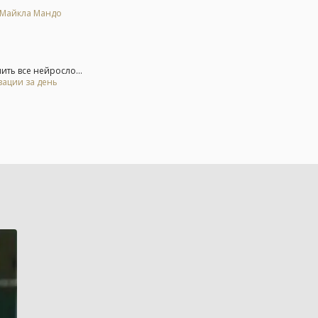
е Майкла Мандо
ть все нейросло...
зации за день