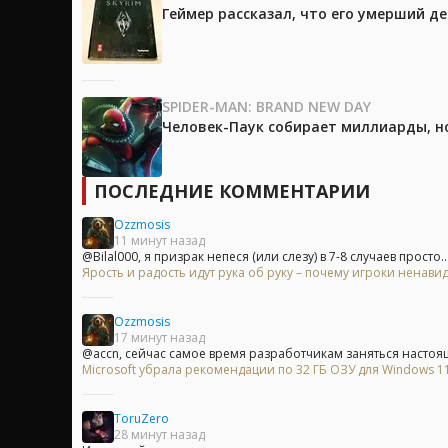
Геймер рассказал, что его умерший д
SPIDER-MAN: BRAND NEW DAY
Человек-Паук собирает миллиарды, но
ПОСЛЕДНИЕ КОММЕНТАРИИ
Ozzmosis
11 минут назад
@Bilal000, я призрак непеся (или слезу) в 7-8 случаев просто..
Ярость и радость идут рука об руку – почему игроки ненавид
Ozzmosis
17 минут назад
@accn, сейчас самое время разработчикам заняться настоя
Microsoft убрала рекомендации по 32 ГБ ОЗУ для Windows 11 
ToruZero
28 минут назад