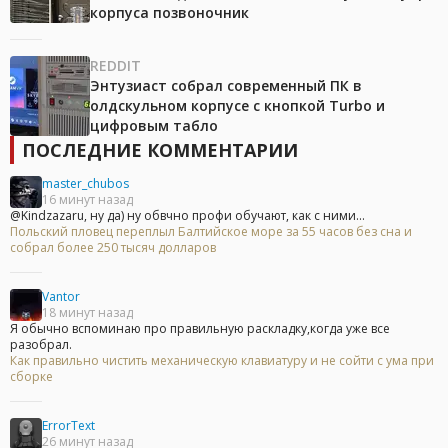
корпуса позвоночник
REDDIT
Энтузиаст собрал современный ПК в
олдскульном корпусе с кнопкой Turbo и
цифровым табло
ПОСЛЕДНИЕ КОММЕНТАРИИ
master_chubos
16 минут назад
@Kindzazaru, ну да) ну обвчно профи обучают, как с ними...
Польский пловец переплыл Балтийское море за 55 часов без сна и
собрал более 250 тысяч долларов
Vantor
18 минут назад
Я обычно вспоминаю про правильную раскладку,когда уже все
разобрал.
Как правильно чистить механическую клавиатуру и не сойти с ума при
сборке
ErrorText
26 минут назад