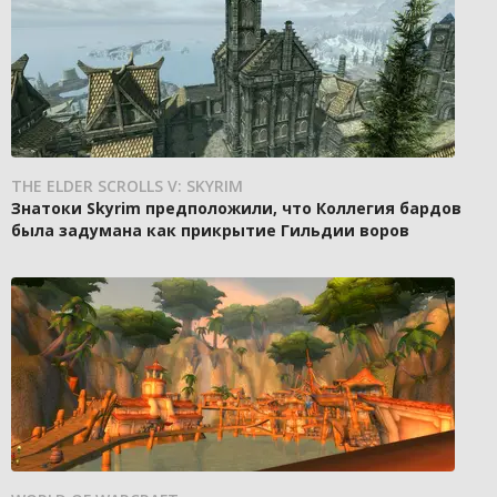
THE ELDER SCROLLS V: SKYRIM
Знатоки Skyrim предположили, что Коллегия бардов
была задумана как прикрытие Гильдии воров