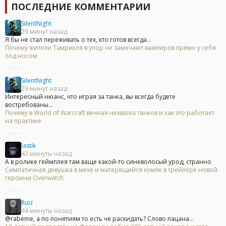
ПОСЛЕДНИЕ КОММЕНТАРИИ
SilentNight
29 минут назад
Я бы не стал переживать о тех, кто готов всегда...
Почему жители Тамриэля в упор не замечают вампиров прямо у себя
под носом
SilentNight
29 минут назад
Интересный нюанс, что играя за танка, вы всегда будете
востребованы...
Почему в World of Warcraft вечная нехватка танков и как это работает
на практике
lastik
43 минуты назад
А в ролике геймплея там ваще какой-то синеволосый урод, странно
Симпатичная девушка в мехе и матерящийся хомяк в трейлере новой
героини Overwatch
Ruiz
44 минуты назад
@rabeme, а по понятиям то есть че раскидать? Слово пацана...