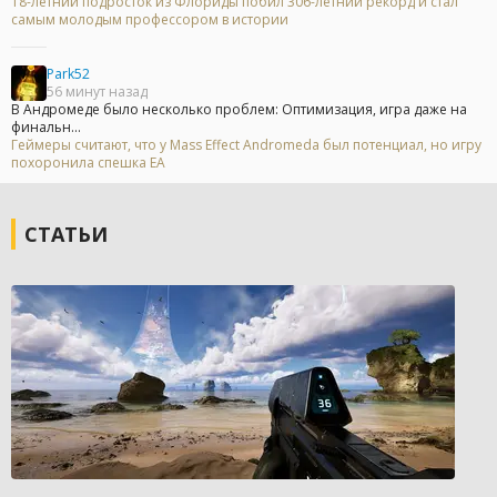
18-летний подросток из Флориды побил 306-летний рекорд и стал
самым молодым профессором в истории
Park52
56 минут назад
В Андромеде было несколько проблем: Оптимизация, игра даже на
финальн...
Геймеры считают, что у Mass Effect Andromeda был потенциал, но игру
похоронила спешка EA
СТАТЬИ