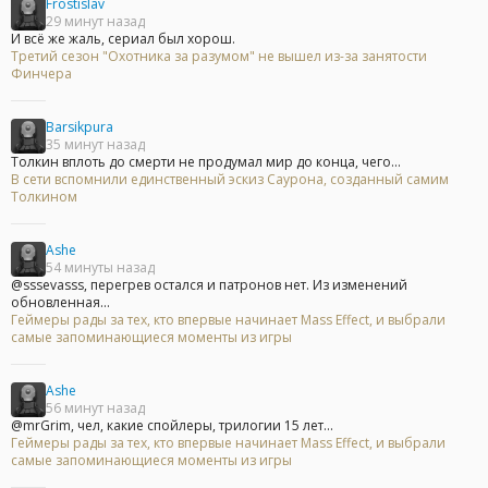
Frostislav
29 минут назад
И всё же жаль, сериал был хорош.
Третий сезон "Охотника за разумом" не вышел из-за занятости
Финчера
Barsikpura
35 минут назад
Толкин вплоть до смерти не продумал мир до конца, чего...
В сети вспомнили единственный эскиз Саурона, созданный самим
Толкином
Ashe
54 минуты назад
@sssevasss, перегрев остался и патронов нет. Из изменений
обновленная...
Геймеры рады за тех, кто впервые начинает Mass Effect, и выбрали
самые запоминающиеся моменты из игры
Ashe
56 минут назад
@mrGrim, чел, какие спойлеры, трилогии 15 лет...
Геймеры рады за тех, кто впервые начинает Mass Effect, и выбрали
самые запоминающиеся моменты из игры