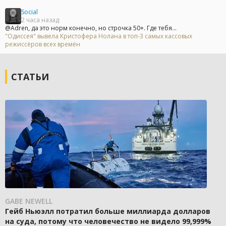
Social
2 часа назад
@Adren, да это норм конечно, но строчка 50+. Где тебя...
"Одиссея" вывела Кристофера Нолана в топ-3 самых кассовых
режиссёров всех времён
СТАТЬИ
GABE NEWELL
Гейб Ньюэлл потратил больше миллиарда долларов
на суда, потому что человечество не видело 99,999%