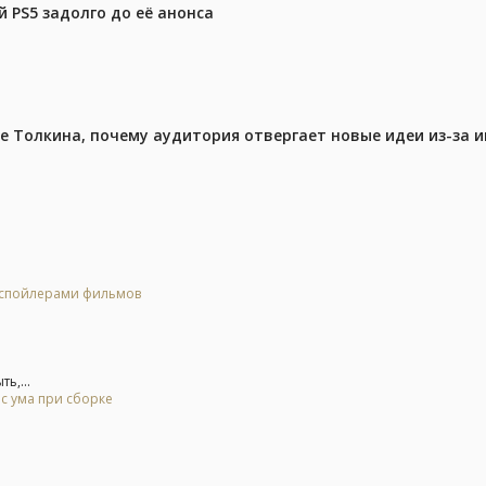
 PS5 задолго до её анонса
ре Толкина, почему аудитория отвергает новые идеи из-за 
о спойлерами фильмов
ь,...
 с ума при сборке