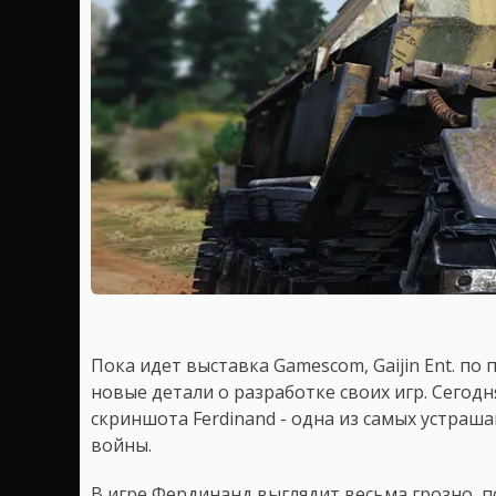
Пока идет выставка Gamescom, Gaijin Ent. п
новые детали о разработке своих игр. Сегод
скриншота Ferdinand - одна из самых устр
войны.
В игре Фердинанд выглядит весьма грозно, п