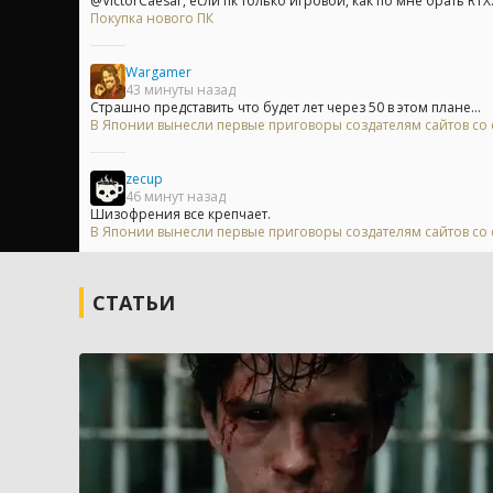
@VictorCaesar, если пк только игровой, как по мне брать RTX.
Покупка нового ПК
Wargamer
43 минуты назад
Страшно представить что будет лет через 50 в этом плане...
В Японии вынесли первые приговоры создателям сайтов с
zecup
46 минут назад
Шизофрения все крепчает.
В Японии вынесли первые приговоры создателям сайтов с
СТАТЬИ