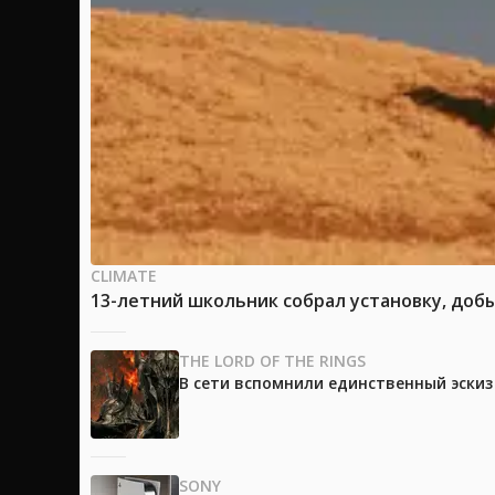
CLIMATE
13-летний школьник собрал установку, доб
THE LORD OF THE RINGS
В сети вспомнили единственный эски
SONY