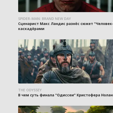
SPIDER-MAN: BRAND NEW DAY
Сценарист Макс Ландис разнёс сюжет "Человек-
каскадёрами
THE ODYSSEY
В чем суть финала "Одиссеи" Кристофера Нолан