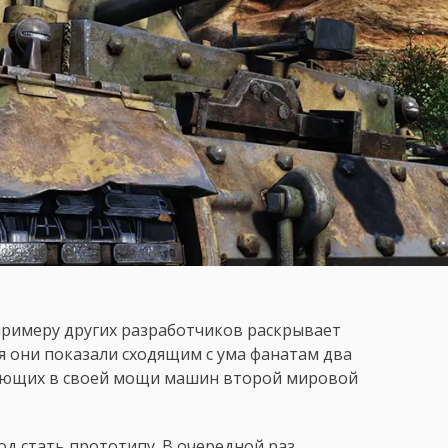
о примеру других разработчиков раскрывает
ня они показали сходящим с ума фанатам два
ашающих в своей мощи машин второй мировой
од стать прототипу. В очередной раз