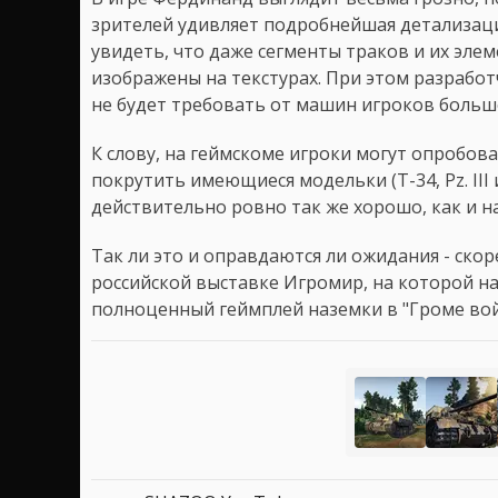
зрителей удивляет подробнейшая детализаци
увидеть, что даже сегменты траков и их эле
изображены на текстурах. При этом разработч
не будет требовать от машин игроков больше,
К слову, на геймскоме игроки могут опробов
покрутить имеющиеся модельки (Т-34, Pz. III
действительно ровно так же хорошо, как и н
Так ли это и оправдаются ли ожидания - скор
российской выставке Игромир, на которой н
полноценный геймплей наземки в "Громе вой