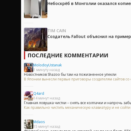
Небоскрёб в Монголии оказался копией
TIM CAIN
Создатель Fallout объяснил на приме
ПОСЛЕДНИЕ КОММЕНТАРИИ
MolodoyUstanak
1 минуту назад
Новостников Shazoo бы там на пожизненное упекли
В Японии вынесли первые приговоры создателям сайтов с
Q4ard
14 минут назад
Главная ловушка чистки – снять все колпачки и напрочь забыт
Как правильно чистить механическую клавиатуру и не сойти
Mdaos
15 минут назад