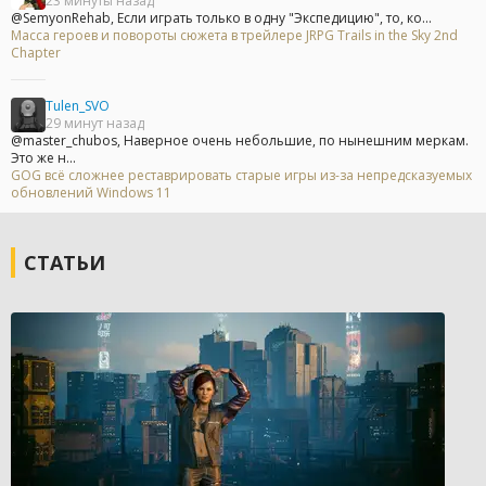
23 минуты назад
@SemyonRehab, Если играть только в одну "Экспедицию", то, ко...
Масса героев и повороты сюжета в трейлере JRPG Trails in the Sky 2nd
Chapter
Tulen_SVO
29 минут назад
@master_chubos, Наверное очень небольшие, по нынешним меркам.
Это же н...
GOG всё сложнее реставрировать старые игры из-за непредсказуемых
обновлений Windows 11
СТАТЬИ