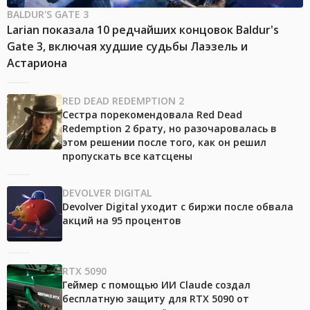
BALDUR'S GATE 3
Larian показала 10 редчайших концовок Baldur's
Gate 3, включая худшие судьбы Лаэзель и
Астариона
RED DEAD REDEMPTION 2
Сестра порекомендовала Red Dead
Redemption 2 брату, но разочаровалась в
этом решении после того, как он решил
пропускать все катсцены
DEVOLVER DIGITAL
Devolver Digital уходит с биржи после обвала
акций на 95 процентов
RTX 5090
Геймер с помощью ИИ Claude создал
бесплатную защиту для RTX 5090 от