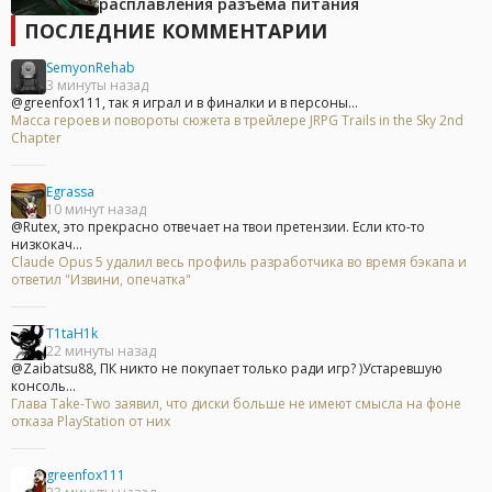
расплавления разъёма питания
ПОСЛЕДНИЕ КОММЕНТАРИИ
SemyonRehab
3 минуты назад
@greenfox111, так я играл и в финалки и в персоны...
Масса героев и повороты сюжета в трейлере JRPG Trails in the Sky 2nd
Chapter
Egrassa
10 минут назад
@Rutex, это прекрасно отвечает на твои претензии. Если кто-то
низкокач...
Claude Opus 5 удалил весь профиль разработчика во время бэкапа и
ответил "Извини, опечатка"
T1taH1k
22 минуты назад
@Zaibatsu88, ПК никто не покупает только ради игр? )Устаревшую
консоль...
Глава Take-Two заявил, что диски больше не имеют смысла на фоне
отказа PlayStation от них
greenfox111