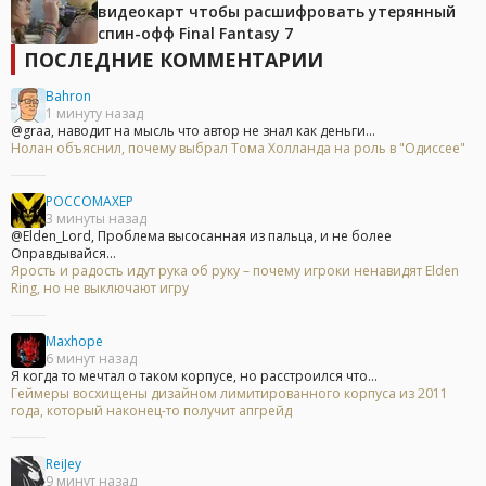
видеокарт чтобы расшифровать утерянный
спин-офф Final Fantasy 7
ПОСЛЕДНИЕ КОММЕНТАРИИ
Bahron
1 минуту назад
@graa, наводит на мысль что автор не знал как деньги...
Нолан объяснил, почему выбрал Тома Холланда на роль в "Одиссее"
POCCOMAXEP
3 минуты назад
@Elden_Lord, Проблема высосанная из пальца, и не более
Оправдывайся...
Ярость и радость идут рука об руку – почему игроки ненавидят Elden
Ring, но не выключают игру
Maxhope
6 минут назад
Я когда то мечтал о таком корпусе, но расстроился что...
Геймеры восхищены дизайном лимитированного корпуса из 2011
года, который наконец-то получит апгрейд
ReiJey
9 минут назад