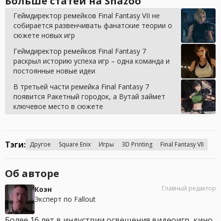
Больше статей на Shazoo
Геймдиректор ремейков Final Fantasy VII не
собирается развенчивать фанатские теории о
сюжете новых игр
Геймдиректор ремейков Final Fantasy 7
раскрыл историю успеха игр – одна команда и
постоянные новые идеи
В третьей части ремейка Final Fantasy 7
появится Ракетный городок, а Вутай займет
ключевое место в сюжете
Тэги:
Другое
Square Enix
Игры
3D Printing
Final Fantasy VII
Об авторе
Главный редактор
Коэн
Эксперт по Fallout
Более 16 лет в индустрии освещения видеоигр, кино,