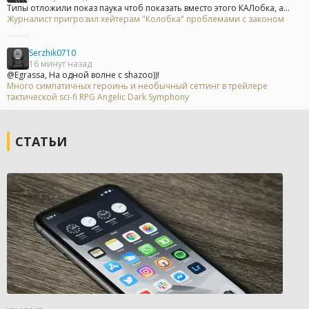
Типы отложили показ паука чтоб показать вместо этого КАЛобка, а...
Журналист пригрозил хейтерам "Колобка" проблемами с законом
Serzhik0710
16 минут назад
@Egrassa, На одной волне с shazoo))!
Много симпатичных героинь и необычный сеттинг в трейлере
тактической sci-fi RPG Angelic Dark Symphony
СТАТЬИ