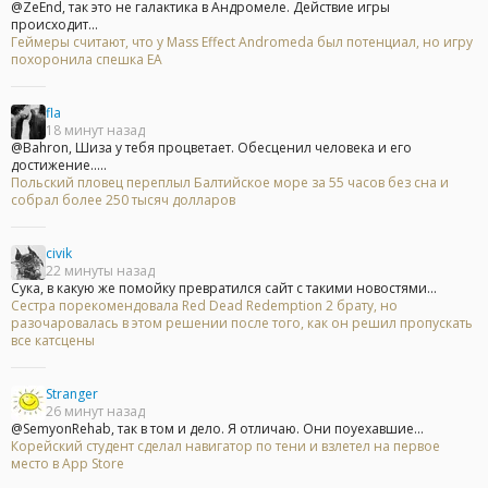
@ZeEnd, так это не галактика в Андромеле. Действие игры
происходит...
Геймеры считают, что у Mass Effect Andromeda был потенциал, но игру
похоронила спешка EA
fla
18 минут назад
@Bahron, Шиза у тебя процветает. Обесценил человека и его
достижение.....
Польский пловец переплыл Балтийское море за 55 часов без сна и
собрал более 250 тысяч долларов
civik
22 минуты назад
Сука, в какую же помойку превратился сайт с такими новостями...
Сестра порекомендовала Red Dead Redemption 2 брату, но
разочаровалась в этом решении после того, как он решил пропускать
все катсцены
Stranger
26 минут назад
@SemyonRehab, так в том и дело. Я отличаю. Они поуехавшие...
Корейский студент сделал навигатор по тени и взлетел на первое
место в App Store