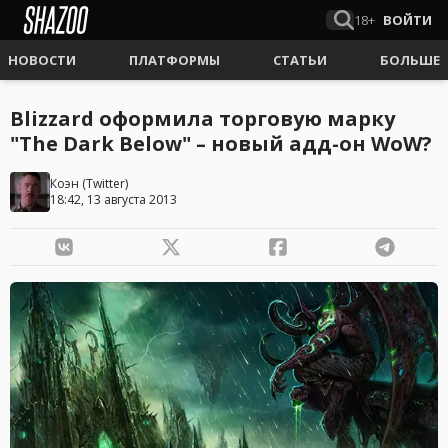
18+
ВОЙТИ
НОВОСТИ
ПЛАТФОРМЫ
СТАТЬИ
БОЛЬШЕ
Blizzard оформила торговую марку
"The Dark Below" – новый адд-он WoW?
Коэн
(
Twitter
)
18:42, 13 августа 2013