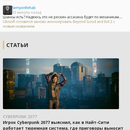
SemyonRehab
33 минуты назад
Шансы есть? Надеюсь это не рескин ассасина будет по механикам....
Ubisoft готовится заново анонсировать Beyond Good and Evil 2 с
новым названием
СТАТЬИ
CYBERPUNK 2077
Игрок Cyberpunk 2077 выяснил, как в Найт-Сити
работает тюремная система, где приговоры выносит