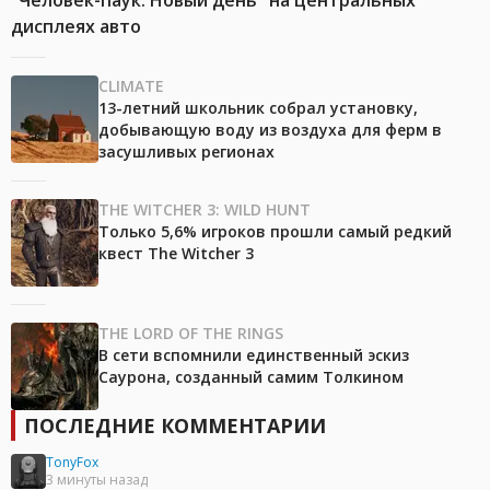
дисплеях авто
CLIMATE
13-летний школьник собрал установку,
добывающую воду из воздуха для ферм в
засушливых регионах
THE WITCHER 3: WILD HUNT
Только 5,6% игроков прошли самый редкий
квест The Witcher 3
THE LORD OF THE RINGS
В сети вспомнили единственный эскиз
Саурона, созданный самим Толкином
ПОСЛЕДНИЕ КОММЕНТАРИИ
TonyFox
3 минуты назад