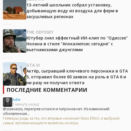
13-летний школьник собрал установку,
добывающую воду из воздуха для ферм в
засушливых регионах
THE ODYSSEY
Ютубер снял эффектный ИИ-клип по "Одиссее"
Нолана в стиле "Апокалипсис сегодня" с
вьетнамскими джунглями
GTA VI
Актёр, сыгравший ключевого персонажа в GTA
5, отправил более 60 заявок на роль в GTA 6 и
ни разу не получил ответа
ПОСЛЕДНИЕ КОММЕНТАРИИ
Ashe
1 минуту назад
@sssevasss, перегрев остался и патронов нет. Из изменений
обновленная...
Геймеры рады за тех, кто впервые начинает Mass Effect, и выбрали
самые запоминающиеся моменты из игры