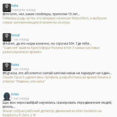
Ashe
3 минуты назад
@mrGrim, чел, какие спойлеры, трилогии 15 лет...
Геймеры рады за тех, кто впервые начинает Mass Effect, и выбрали
самые запоминающиеся моменты из игры
Social
1 час назад
@Adren, да это норм конечно, но строчка 50+. Где тебя...
"Одиссея" вывела Кристофера Нолана в топ-3 самых кассовых
режиссёров всех времён
Rutex
1 час назад
@Egrassa, это абсолютно (читай капсом) никак не парирует ни один...
Claude Opus 5 удалил весь профиль разработчика во время бэкапа и
ответил "Извини, опечатка"
Artex
1 час назад
Щас вон через вайфай научились сканировать передвижения людей,
вплоть...
Фанат собрал рабочий детектор движения из Alien Isolation на
Raspberry Pi Zero 2 W