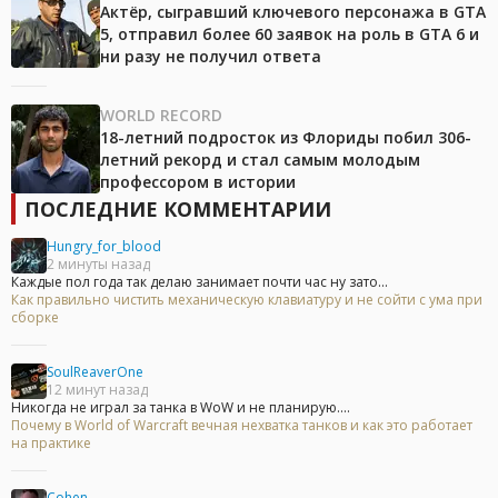
Актёр, сыгравший ключевого персонажа в GTA
5, отправил более 60 заявок на роль в GTA 6 и
ни разу не получил ответа
WORLD RECORD
18-летний подросток из Флориды побил 306-
летний рекорд и стал самым молодым
профессором в истории
ПОСЛЕДНИЕ КОММЕНТАРИИ
Hungry_for_blood
2 минуты назад
Каждые пол года так делаю занимает почти час ну зато...
Как правильно чистить механическую клавиатуру и не сойти с ума при
сборке
SoulReaverOne
12 минут назад
Никогда не играл за танка в WoW и не планирую....
Почему в World of Warcraft вечная нехватка танков и как это работает
на практике
Cohen