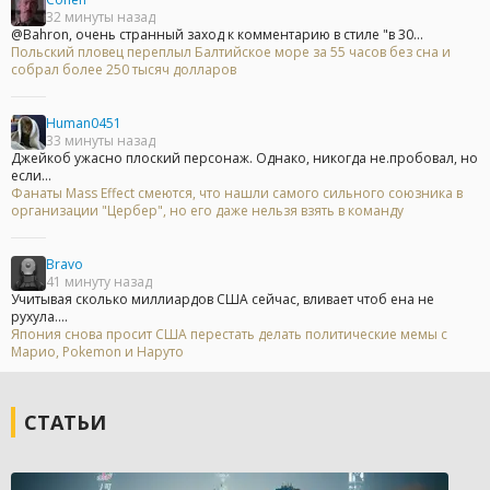
32 минуты назад
@Bahron, очень странный заход к комментарию в стиле "в 30...
Польский пловец переплыл Балтийское море за 55 часов без сна и
собрал более 250 тысяч долларов
Human0451
33 минуты назад
Джейкоб ужасно плоский персонаж. Однако, никогда не.пробовал, но
если...
Фанаты Mass Effect смеются, что нашли самого сильного союзника в
организации "Цербер", но его даже нельзя взять в команду
Bravo
41 минуту назад
Учитывая сколько миллиардов США сейчас, вливает чтоб ена не
рухула....
Япония снова просит США перестать делать политические мемы с
Марио, Pokemon и Наруто
СТАТЬИ