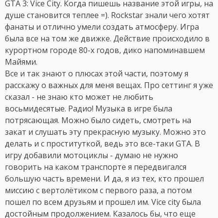
GTA 3: Vice City. Когда пишешь название этой игры, на
душе становится теплее =). Rockstar знали чего хотят
фанаты и отлично умели создать атмосферу. Игра
была все на том же движке. Действие происходило в
курортном городе 80-х годов, дико напоминавшем
Майями.
Все и так знают о плюсах этой части, поэтому я
расскажу о важных для меня вещах. Про сеттинг я уже
сказал - не знаю кто может не любить
восьмидесятые. Радио! Музыка в игре была
потрясающая. Можно было сидеть, смотреть на
закат и слушать эту прекрасную музыку. Можно это
делать и с проституткой, ведь это все-таки GTA. В
игру добавили мотоциклы - думаю не нужно
говорить на каком транспорте я передвигался
большую часть времени. И да, я из тех, кто прошел
миссию с вертолётиком с первого раза, а потом
пошел по всем друзьям и прошел им. Vice city была
достойным продолжением. Казалось бы, что еще