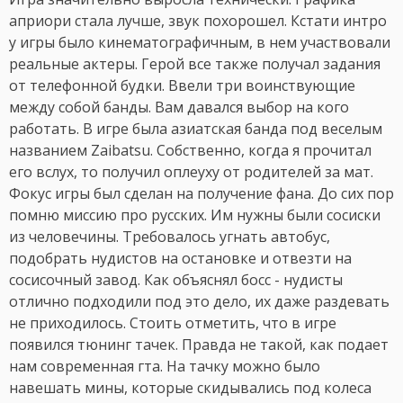
априори стала лучше, звук похорошел. Кстати интро
у игры было кинематографичным, в нем участвовали
реальные актеры. Герой все также получал задания
от телефонной будки. Ввели три воинствующие
между собой банды. Вам давался выбор на кого
работать. В игре была азиатская банда под веселым
названием Zaibatsu. Собственно, когда я прочитал
его вслух, то получил оплеуху от родителей за мат.
Фокус игры был сделан на получение фана. До сих пор
помню миссию про русских. Им нужны были сосиски
из человечины. Требовалось угнать автобус,
подобрать нудистов на остановке и отвезти на
сосисочный завод. Как объяснял босс - нудисты
отлично подходили под это дело, их даже раздевать
не приходилось. Стоить отметить, что в игре
появился тюнинг тачек. Правда не такой, как подает
нам современная гта. На тачку можно было
навешать мины, которые скидывались под колеса