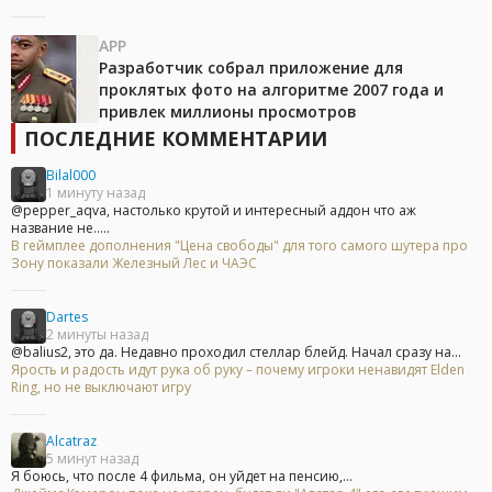
APP
Разработчик собрал приложение для
проклятых фото на алгоритме 2007 года и
привлек миллионы просмотров
ПОСЛЕДНИЕ КОММЕНТАРИИ
Bilal000
1 минуту назад
@pepper_aqva, настолько крутой и интересный аддон что аж
название не.....
В геймплее дополнения "Цена свободы" для того самого шутера про
Зону показали Железный Лес и ЧАЭС
Dartes
2 минуты назад
@balius2, это да. Недавно проходил стеллар блейд. Начал сразу на...
Ярость и радость идут рука об руку – почему игроки ненавидят Elden
Ring, но не выключают игру
Alcatraz
5 минут назад
Я боюсь, что после 4 фильма, он уйдет на пенсию,...