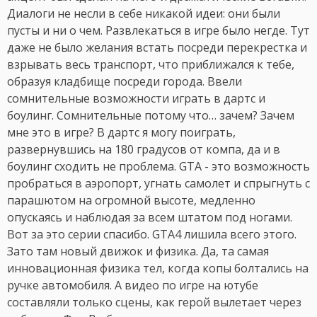
Диалоги не несли в себе никакой идеи: они были
пусты и ни о чем. Развлекаться в игре было негде. Тут
даже не было желания встать посреди перекрестка и
взрывать весь транспорт, что приближался к тебе,
образуя кладбище посреди города. Ввели
сомнительные возможности играть в дартс и
боулинг. Сомнительные потому что… зачем? Зачем
мне это в игре? В дартс я могу поиграть,
развернувшись на 180 градусов от компа, да и в
боулинг сходить не проблема. GTA - это возможность
пробраться в аэропорт, угнать самолет и спрыгнуть с
парашютом на огромной высоте, медленно
опускаясь и наблюдая за всем штатом под ногами.
Вот за это серии спасибо. GTA4 лишила всего этого.
Зато там новый движок и физика. Да, та самая
инновационная физика тел, когда копы болтались на
ручке автомобиля. А видео по игре на ютубе
составляли только сцены, как герой вылетает через