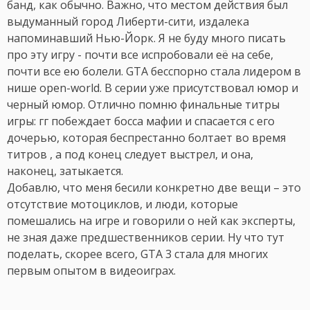
банд, как обычно. Важно, что местом действия был
выдуманный город Либерти-сити, издалека
напоминавший Нью-Йорк. Я не буду много писать
про эту игру - почти все испробовали её на себе,
почти все ею болели. GTA бесспорно стала лидером в
нише open-world. В серии уже присутствовал юмор и
черный юмор. Отлично помню финальные титры
игры: гг побеждает босса мафии и спасается с его
дочерью, которая беспрестанно болтает во время
титров , а под конец следует выстрел, и она,
наконец, затыкается.
Добавлю, что меня бесили конкретно две вещи – это
отсутствие мотоциклов, и люди, которые
помешались на игре и говорили о ней как эксперты,
не зная даже предшественников серии. Ну что тут
поделать, скорее всего, GTA 3 стала для многих
первым опытом в видеоиграх.