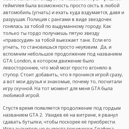
геймплея была возможность просто сесть в любой
автомобиль (угнать) и ехать куда вздумается, давя и
разрушая. Полиция с рангами в виде звездочек
гонялась за тобой по выдуманному городу. Как
только ты гордо получаешь пятую звезду
«правосудия» за тобой выезжает танк. Если его
угнать, то становишься просто неуязвим. Да, и
вспомним небольшое продолжение под названием
GTA: London, в котором движение было
левостороннее, что мой мозг просто вгоняло в
ступор. Стоит добавить, что я проникся игрой сразу,
а вот мои друзья и знакомые, почему то, посчитали
игру скучной. На тот момент для меня GTA была
любимой игрой.
Спустя время появляется продолжение под гордым
названием GTA 2. Увидев её на витрине, я рванул
сдавать бутылки, чтобы поскорее её приобрести.
Игра значительно выросла технически. Графика