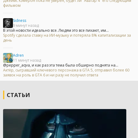
Джеймс Кэмерон пока не уверен, будет ли "Аватар 4" его следующим
фильмом
Sidness
9 минут назад
В этой новости идеально все. Людям это все пихают, им...
Spotify сделала ставку на ИИ-музыку и потеряла 8% капитализации за
день
Adren
11 минут назад
@pepper_aqva, и как раз эта тема была обширно поднята на...
Актёр, сыгравший ключевого персонажа в GTA 5, отправил более 60
заявок на роль в GTA 6 и ни разу не получил ответа
СТАТЬИ