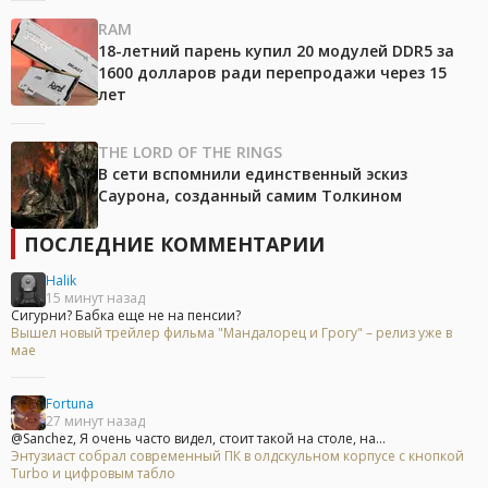
RAM
18-летний парень купил 20 модулей DDR5 за
1600 долларов ради перепродажи через 15
лет
THE LORD OF THE RINGS
В сети вспомнили единственный эскиз
Саурона, созданный самим Толкином
ПОСЛЕДНИЕ КОММЕНТАРИИ
Halik
15 минут назад
Сигурни? Бабка еще не на пенсии?
Вышел новый трейлер фильма "Мандалорец и Грогу" – релиз уже в
мае
Fortuna
27 минут назад
@Sanchez, Я очень часто видел, стоит такой на столе, на...
Энтузиаст собрал современный ПК в олдскульном корпусе с кнопкой
Turbo и цифровым табло