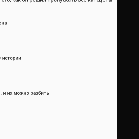
она
в истории
, и их можно разбить