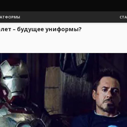
АТФОРМЫ
СТ
келет – будущее униформы?