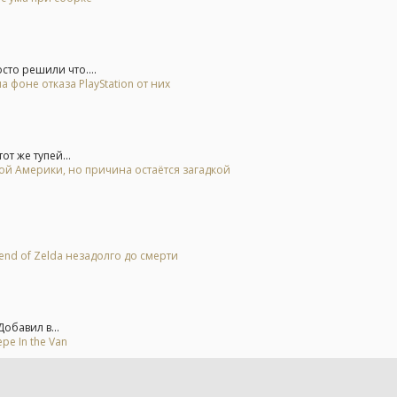
то решили что....
 фоне отказа PlayStation от них
от же тупей...
ной Америки, но причина остаётся загадкой
end of Zelda незадолго до смерти
обавил в...
е In the Van