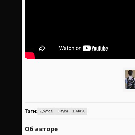
Тэги:
Другое
Наука
DARPA
Об авторе