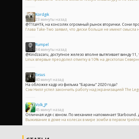
Kordgik
23 минуты назад
@T1taH1k, на консолях огромный рынок вторички. Сони прос
Глава Take-Two заявил, что диски больше не имеют смысла на
Rumpel
34 минуты назад
@Kindzazaru, доступное железо вполне вытягивает винду 11, т
Linux впервые преодолел отметку в 10% на десктопах Север
Exsus
40 минут назад
На обложке кадр из фильма "Бараны" 2020 года?
Сэм Нилл успел закончить работу над экранизацией The Leg
Volk_JP
45 минут назад
Отличная идя с вэном. По механике напоминает Starbound. Д
Выживание в доме на колесах в мире зомби в первом трейлер