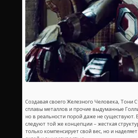
Создавая своего Железного Человека, Тони 
сплавы металлов и прочие выдуманные Голли
но в реальности порой даже не существуют.
следуют той же концепции – жесткая структур
только компенсирует свой вес, но и наделяе