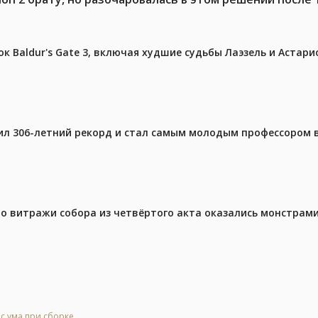
к Baldur's Gate 3, включая худшие судьбы Лаэзель и Астари
ил 306-летний рекорд и стал самым молодым профессором 
то витражи собора из четвёртого акта оказались монстрами
 с ума при сборке