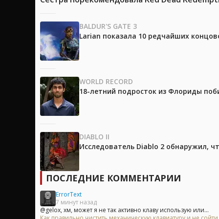
BALDUR'S GATE 3
Larian показала 10 редчайших концово
WORLD RECORD
18-летний подросток из Флориды поб
DIABLO II
Исследователь Diablo 2 обнаружил, ч
ПОСЛЕДНИЕ КОММЕНТАРИИ
ErrorText
7 минут назад
@gelox, хм, может я не так активно клаву использую или...
Как правильно чистить механическую клавиатуру и не сойти