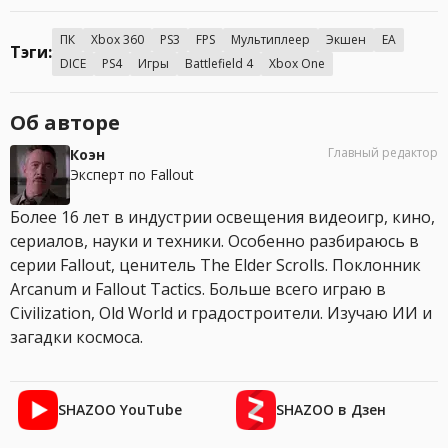
ПК
Xbox 360
PS3
FPS
Мультиплеер
Экшен
EA
Тэги:
DICE
PS4
Игры
Battlefield 4
Xbox One
Об авторе
Главный редактор
Коэн
Эксперт по Fallout
Более 16 лет в индустрии освещения видеоигр, кино,
сериалов, науки и техники. Особенно разбираюсь в
серии Fallout, ценитель The Elder Scrolls. Поклонник
Arcanum и Fallout Tactics. Больше всего играю в
Civilization, Old World и градостроители. Изучаю ИИ и
загадки космоса.
SHAZOO YouTube
SHAZOO в Дзен