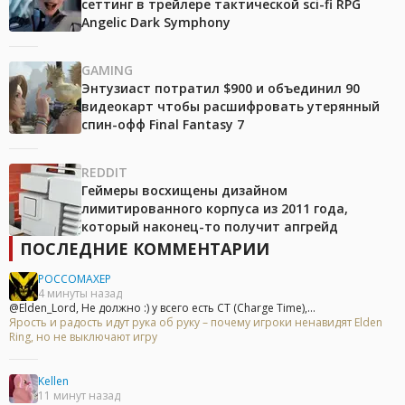
сеттинг в трейлере тактической sci-fi RPG
Angelic Dark Symphony
GAMING
Энтузиаст потратил $900 и объединил 90
видеокарт чтобы расшифровать утерянный
спин-офф Final Fantasy 7
REDDIT
Геймеры восхищены дизайном
лимитированного корпуса из 2011 года,
который наконец-то получит апгрейд
ПОСЛЕДНИЕ КОММЕНТАРИИ
POCCOMAXEP
4 минуты назад
@Elden_Lord, Не должно :) у всего есть CT (Charge Time),...
Ярость и радость идут рука об руку – почему игроки ненавидят Elden
Ring, но не выключают игру
Kellen
11 минут назад