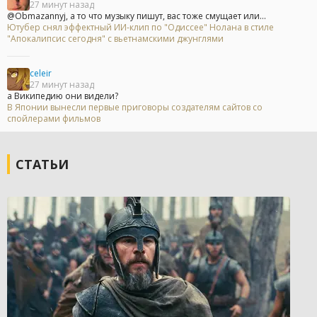
27 минут назад
@Obmazannyj, а то что музыку пишут, вас тоже смущает или...
Ютубер снял эффектный ИИ-клип по "Одиссее" Нолана в стиле
"Апокалипсис сегодня" с вьетнамскими джунглями
celeir
27 минут назад
а Википедию они видели?
В Японии вынесли первые приговоры создателям сайтов со
спойлерами фильмов
СТАТЬИ