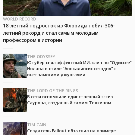
WORLD RECORD
18-летний подросток из Флориды побил 306-
летний рекорд и стал самым молодым
профессором в истории
THE ODYSSEY
Ютубер снял эффектный ИИ-клип по "Одиссее"
Нолана в стиле "Апокалипсис сегодня" с
вьетнамскими джунглями
THE LORD OF THE RINGS
В сети вспомнили единственный эскиз
Саурона, созданный самим Толкином
TIM CAIN
Создатель Fallout объяснил на примере