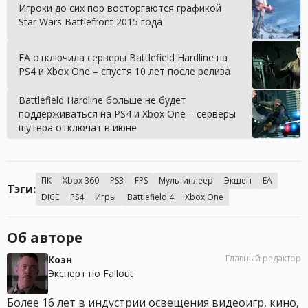
Игроки до сих пор восторгаются графикой
Star Wars Battlefront 2015 года
EA отключила серверы Battlefield Hardline на
PS4 и Xbox One – спустя 10 лет после релиза
Battlefield Hardline больше не будет
поддерживаться на PS4 и Xbox One – серверы
шутера отключат в июне
ПК
Xbox 360
PS3
FPS
Мультиплеер
Экшен
EA
Тэги:
DICE
PS4
Игры
Battlefield 4
Xbox One
Об авторе
Главный редактор
Коэн
Эксперт по Fallout
Более 16 лет в индустрии освещения видеоигр, кино,