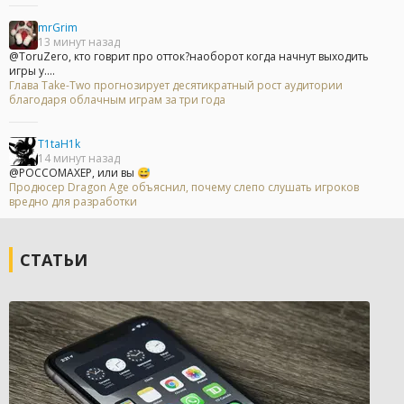
mrGrim
13 минут назад
@ToruZero, кто говрит про отток?наоборот когда начнут выходить
игры у....
Глава Take-Two прогнозирует десятикратный рост аудитории
благодаря облачным играм за три года
T1taH1k
14 минут назад
@POCCOMAXEP, или вы 😅
Продюсер Dragon Age объяснил, почему слепо слушать игроков
вредно для разработки
СТАТЬИ